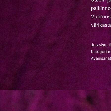
palkinno
Vuornos 
värikäs
Julkaistu
6
Kategoria(
Avainsana