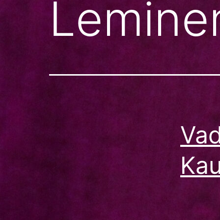
Lemine
Vad
Kau