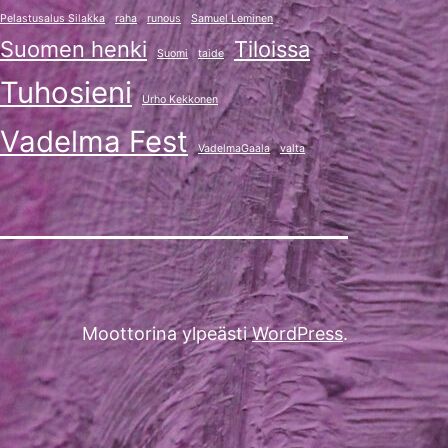
Pelastusalus Silakka
raha
runous
Samuel Leminen
Suomen henki
Tiloissa
Suomi
taide
Tuhosieni
Urho Kekkonen
Vadelma Fest
VadelmaGaala
valta
Moottorina ylpeästi
WordPress
.