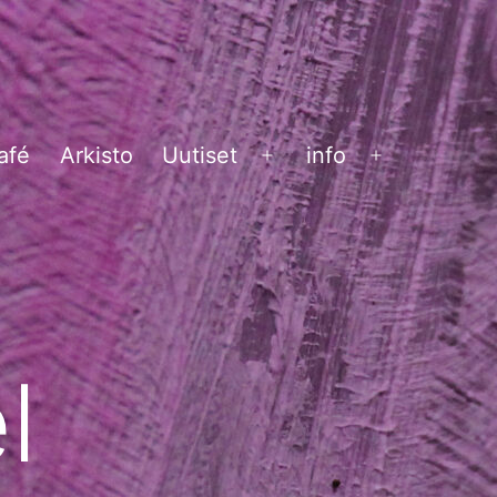
afé
Arkisto
Uutiset
info
Avaa
Avaa
valikko
valikko
l