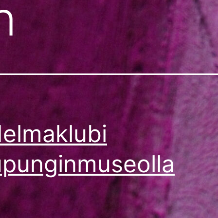
n
elmaklubi
punginmuseolla