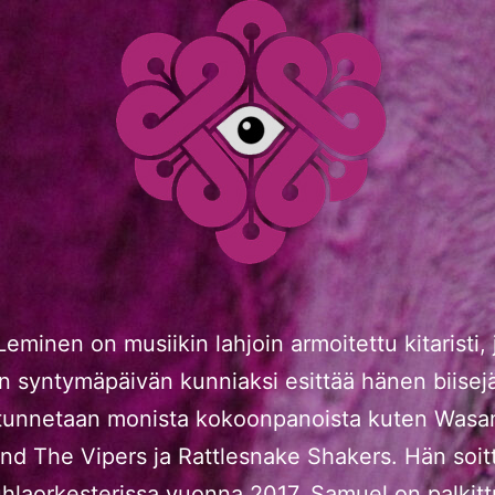
eminen on musiikin lahjoin armoitettu kitaristi, 
n syntymäpäivän kunniaksi esittää hänen biisej
tunnetaan monista kokoonpanoista kuten Wasa
nd The Vipers ja Rattlesnake Shakers. Hän soit
uhlaorkesterissa vuonna 2017. Samuel on palki