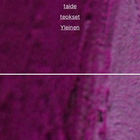
taide
teokset
Yleinen