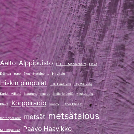
Aalto
Alppipuisto
C. G. E. Mannerheim
Elske
Erämaa
etno
Ewu
Hetkinen...
Hirvitalo
Hiskin pimpulat
J. K. Paasikivi
Jay Walking
Karkki Mäkelä
Kaupunginmuseo
Kellarielämää
keskustelu
Korppiradio
Klava
luonto
Luther Blisset
metsätalous
metsät
metsäparkour
Paavo Haavikko
Muumipeikko