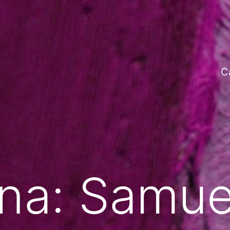
C
ana:
Samue