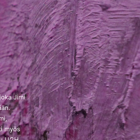
joka Jimi
ään.
mi,
ti myös
ttu UGH