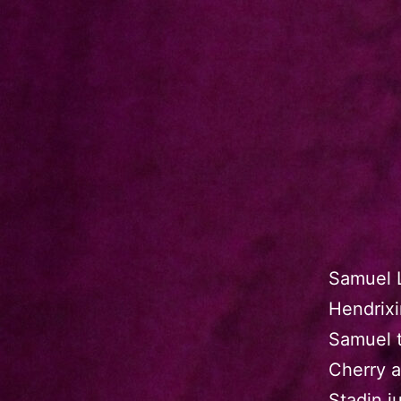
Samuel L
Hendrixi
Samuel 
Cherry a
Stadin j