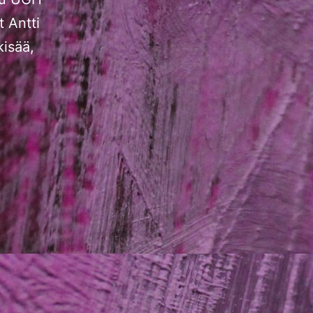
 Antti
kisää,