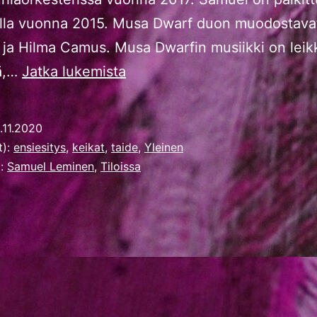
lla vuonna 2015. Musa Dwarf duon muodostavat
ja Hilma Camus. Musa Dwarfin musiikki on leik
Vadelmaklubi
tä,…
Jatka lukemista
Kaupunginmuseolla
.11.2020
t):
ensiesitys
,
keikat
,
taide
,
Yleinen
t:
Samuel Leminen
,
Tiloissa