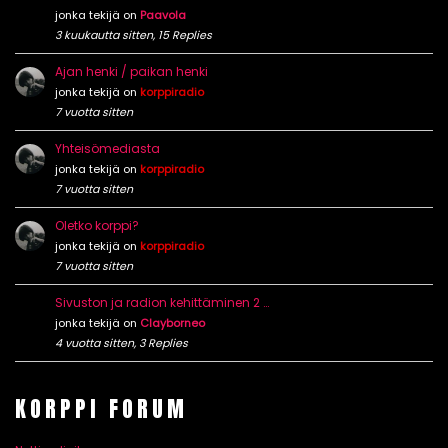
jonka tekijä on
Paavola
3 kuukautta sitten, 15 Replies
Ajan henki / paikan henki
jonka tekijä on
korppiradio
7 vuotta sitten
Yhteisömediasta
jonka tekijä on
korppiradio
7 vuotta sitten
Oletko korppi?
jonka tekijä on
korppiradio
7 vuotta sitten
Sivuston ja radion kehittäminen 2 …
jonka tekijä on
Clayborneo
4 vuotta sitten, 3 Replies
KORPPI FORUM