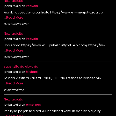
Nettiradioita
jonka tekijä on
Paavola
Äänikirjat ovat kyllä parhaita https://www.xn--nikirjat-zzaa.co
…
Read More
3 kuukautta sitten
Nettiradioita
jonka tekijä on
Paavola
Joo sama https://www.xn--puhelinliittymt-elb.com/ https://ww
…
Read More
3 kuukautta sitten
suositeltavia elokuvia
jonka tekijä on
Michael
Lainaa viestistä Kalle 21.3.2018, 10.51 Yle Areenassa kahden viik
…
Read More
2 vuotta sitten
Nettiradioita
jonka tekijä on
ermerinen
Itse kyllä paljon radiota kuunnelleena kokeilin äänikirjoja ja kyl