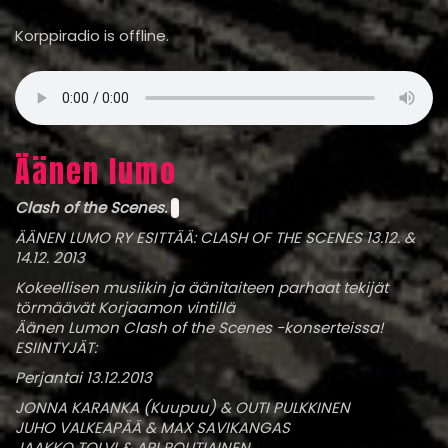
Korppiradio is offline.
Äänen lumo
Clash of the Scenes.
ÄÄNEN LUMO RY ESITTÄÄ: CLASH OF THE SCENES 13.12. &
14.12. 2013
Kokeellisen musiikin ja äänitaiteen parhaat tekijät
törmäävät Korjaamon vintillä
Äänen Lumon Clash of the Scenes -konserteissa!
ESIINTYJÄT:
Perjantai 13.12.2013
JONNA KARANKA (Kuupuu) & OUTI PULKKINEN
JUHO VALKEAPÄÄ & MAX SAVIKANGAS
JAAKKO TOLVI & ARI POUTIAINEN