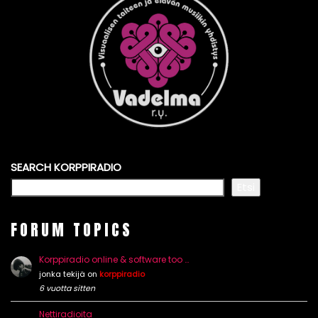
SEARCH KORPPIRADIO
Etsi
FORUM TOPICS
Korppiradio online & software too …
jonka tekijä on
korppiradio
6 vuotta sitten
Nettiradioita