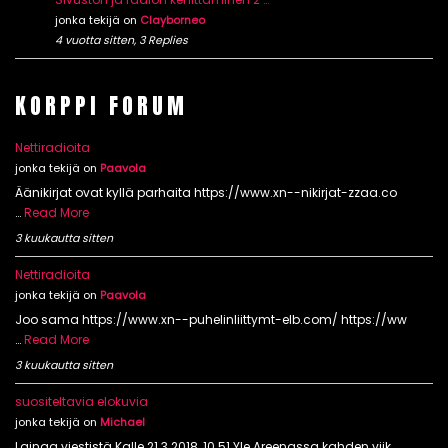
jonka tekijä on
Clayborneo
4 vuotta sitten, 3 Replies
KORPPI FORUM
Nettiradioita
jonka tekijä on
Paavola
Äänikirjat ovat kyllä parhaita https://www.xn--nikirjat-zzaa.co
…
Read More
3 kuukautta sitten
Nettiradioita
jonka tekijä on
Paavola
Joo sama https://www.xn--puhelinliittymt-elb.com/ https://ww
…
Read More
3 kuukautta sitten
suositeltavia elokuvia
jonka tekijä on
Michael
Lainaa viestistä Kalle 21.3.2018, 10.51 Yle Areenassa kahden viik