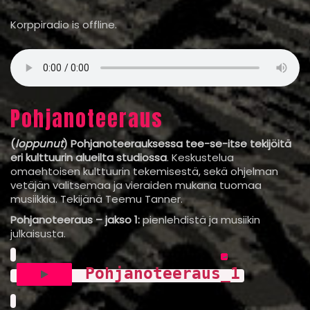
Korppiradio is offline.
Pohjanoteeraus
(
loppunut
)
Pohjanoteerauksessa tee-se-itse tekijöitä
eri kulttuurin alueilta studiossa
. Keskustelua
omaehtoisen kulttuurin tekemisestä, sekä ohjelman
vetäjän valitsemaa ja vieraiden mukana tuomaa
musiikkia. Tekijänä Teemu Tanner.
Pohjanoteeraus – jakso 1:
pienlehdistä ja musiikin
julkaisusta.
Pohjanoteeraus_1