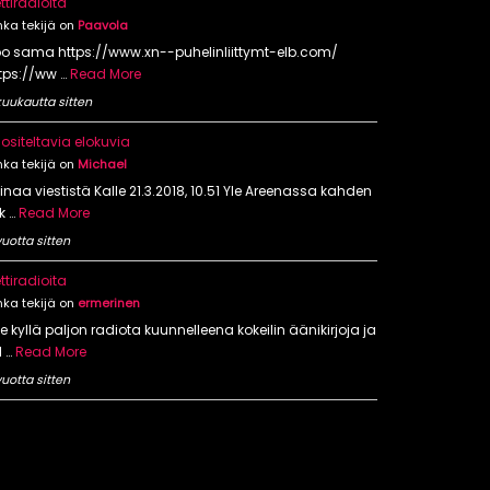
ttiradioita
nka tekijä on
Paavola
o sama https://www.xn--puhelinliittymt-elb.com/
tps://ww …
Read More
kuukautta sitten
ositeltavia elokuvia
nka tekijä on
Michael
inaa viestistä Kalle 21.3.2018, 10.51 Yle Areenassa kahden
ik …
Read More
vuotta sitten
ttiradioita
nka tekijä on
ermerinen
se kyllä paljon radiota kuunnelleena kokeilin äänikirjoja ja
l …
Read More
vuotta sitten