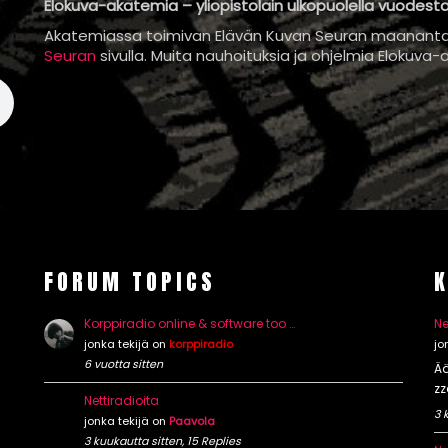
Elokuva-akatemia – yliopistolain ulkopuolella vuodesta 
Akatemiassa toimivan Elävän Kuvan Seuran maanantai
Seuran
sivulla. Muita nauhoituksia ja ohjelmia Elokuva-
FORUM TOPICS
Korppiradio online & software too …
Ne
jonka tekijä on
korppiradio
jo
6 vuotta sitten
Ää
zz
Nettiradioita
3 
jonka tekijä on
Paavola
3 kuukautta sitten, 15 Replies