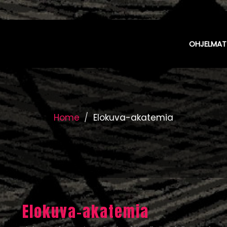
OHJELMA
Home
Elokuva-akatemia
Elokuva-akatemia