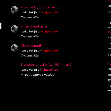
Ne
jo
Ajan henki / paikan henki
Jo
jonka tekijä on
korppiradio
ht
7 vuotta sitten
3 
Yhteisömediasta
jonka tekijä on
korppiradio
su
7 vuotta sitten
jo
La
Oletko korppi?
vi
jonka tekijä on
korppiradio
2 
7 vuotta sitten
Ne
Sivuston ja radion kehittäminen 2 …
jo
jonka tekijä on
Clayborneo
4 vuotta sitten, 3 Replies
It
ky
3 