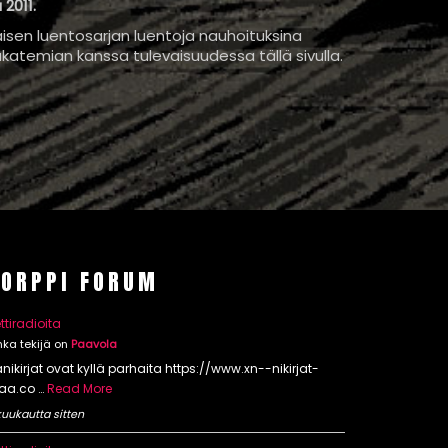
2011.
sen luentosarjan luentoja nauhoituksina
akatemian kanssa tulevaisuudessa tällä sivulla.
KORPPI FORUM
ttiradioita
nka tekijä on
Paavola
nikirjat ovat kyllä parhaita https://www.xn--nikirjat-
aa.co …
Read More
kuukautta sitten