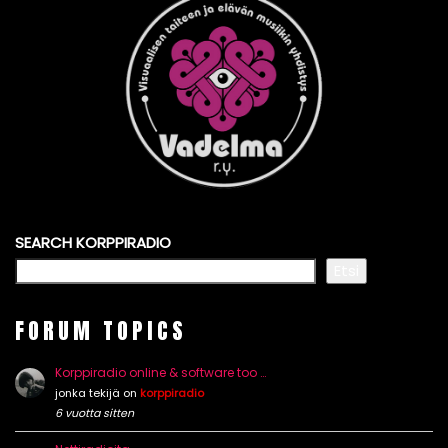
SEARCH KORPPIRADIO
Etsi
FORUM TOPICS
Korppiradio online & software too …
jonka tekijä on
korppiradio
6 vuotta sitten