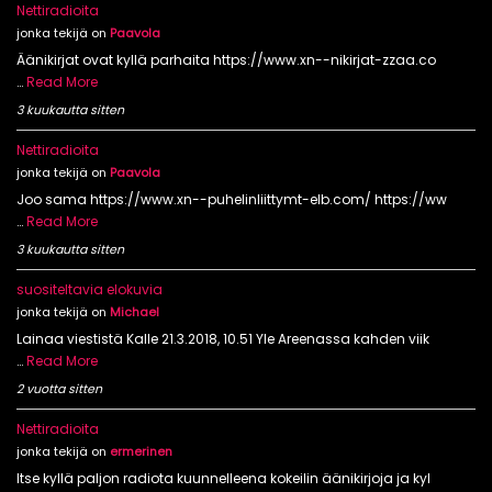
Nettiradioita
jonka tekijä on
Paavola
Äänikirjat ovat kyllä parhaita https://www.xn--nikirjat-zzaa.co
…
Read More
3 kuukautta sitten
Nettiradioita
jonka tekijä on
Paavola
Joo sama https://www.xn--puhelinliittymt-elb.com/ https://ww
…
Read More
3 kuukautta sitten
suositeltavia elokuvia
jonka tekijä on
Michael
Lainaa viestistä Kalle 21.3.2018, 10.51 Yle Areenassa kahden viik
…
Read More
2 vuotta sitten
Nettiradioita
jonka tekijä on
ermerinen
Itse kyllä paljon radiota kuunnelleena kokeilin äänikirjoja ja kyl