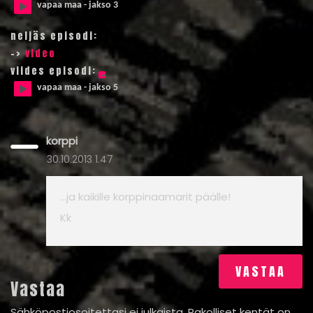
vapaa maa - jakso 3
neljäs episodi:
->
video
viides episodi:
vapaa maa - jakso 5
korppi
30.10.2013 1.47
…ja kaikille korppinaamarit päälle!
Kk
VASTAA
Vastaa
Sähköpostiosoitettasi ei julkaista.
Pakolliset kentät on