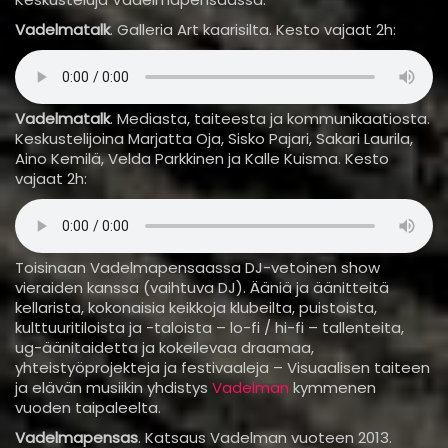
Vadelmatalk
. Galleria Art kaarisilta. Kesto vajaat 2h:
Vadelmatalk
. Mediasta, taiteesta ja kommunikaatiosta.
Keskustelijoina Marjatta Oja, Sisko Pajari, Sakari Laurila,
Aino Kemilä, Velda Parkkinen ja Kalle Kuisma. Kesto
vajaat 2h:
Toisinaan Vadelmapensaassa DJ-vetoinen show
vieraiden kanssa (vaihtuva DJ). Ääniä ja äänitteitä
kellarista, kokonaisia keikkoja klubeilta, puistoista,
kulttuuritiloista ja -taloista – lo-fi / hi-fi – tallenteita,
ug-äänitaidetta ja kokeilevaa draamaa,
yhteistyöprojekteja ja festivaaleja – Visuaalisen taiteen
ja elävän musiikin yhdistys
Vadelman
kymmenen
vuoden taipaleelta.
Vadelmapensas
. Katsaus Vadelman vuoteen 2013.