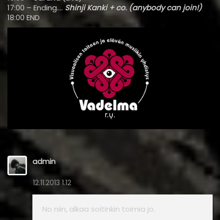
17:00 – Ending….
Shinji Kanki + co. (anybody can join!)
18:00 END
admin
12.11.2013 1.12
No niin, alkaa soitinkin toimia jo.