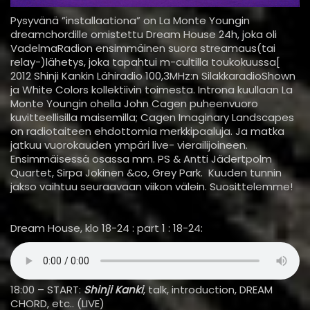
Pysyvänä ”installaationa” on La Monte Youngin
dreamchordille omistettu Dream House 24h, joka oli
VadelmaRadion ensimmäinen suora streamaus(tai
relay-)lähetys, joka tapahtui m-cultilla toukokuussa[
2012 Shinji Kankin Lähiradio 100,3MHz:n SilakkaradioShown
ja White Colors kollektiivin toimesta. Introna kuullaan La
Monte Youngin ohella John Cagen puheenvuoro
kuvitteellisilla maisemilla; Cagen Imaginary Landscapes
on radiotaiteen ehdottomia merkkipaaluja. Ja matka
jatkuu vuorokauden ympäri live- vierailijoineen.
Ensimmäisessä osassa mm. PS & Antti Jädertpolm
Quartet, Sirpa Jokinen &co, Grey Park. Kuuden tunnin
jakso vaihtuu seuraavaan viikon välein. Suosittelemme!
Dream House, klo 18-24 : part 1 : 18-24:
18:00 – START:
Shinji Kanki
, talk, introduction, DREAM
CHORD, etc.. (LIVE)