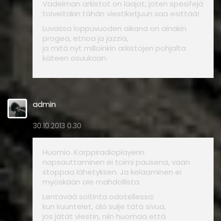
Vadelman arkistot on laajat, joten spesifejä
toiveitakin tähän viestiketjuun saa esittää!
Luvassa loppuvuoden aikana on ainakin
progea, etnoa ja jazzia,
ja mitä nyt milloinkin arkistojen pohjalta
käteen osuukaan.
admin
30.10.2013 0.30
Huomio. Korppiradioplayerin
napsauttaminen ei toimi pausena, vaan
stoppaa lähetyksen. Ja kelaaminen ei
myöskään ole mahdollista.
Lentävää soitinta odotellessa:
kun kuuntelet, älä sulje tätä sivua,
jos jätät viestin, niin huomaa että