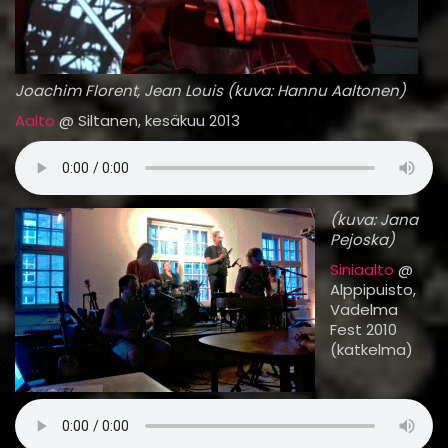
Joachim Florent, Jean Louis (kuva: Hannu Aaltonen)
Aalto
@ Siltanen, kesäkuu 2013
(kuva: Jana
Pejoska)
Siniaalto
@
Alppipuisto,
Vadelma
Fest 2010
(katkelma)