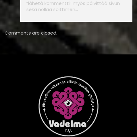
”lähetä kommentti” myös päivittää sivun
sekä nollaa soittimen…
Comments are closed.