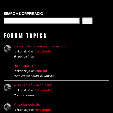
SEARCH KORPPIRADIO
Etsi
FORUM TOPICS
Korppiradio online & software too …
jonka tekijä on
korppiradio
6 vuotta sitten
Nettiradioita
jonka tekijä on
Paavola
3 kuukautta sitten, 15 Replies
Ajan henki / paikan henki
jonka tekijä on
korppiradio
7 vuotta sitten
Yhteisömediasta
jonka tekijä on
korppiradio