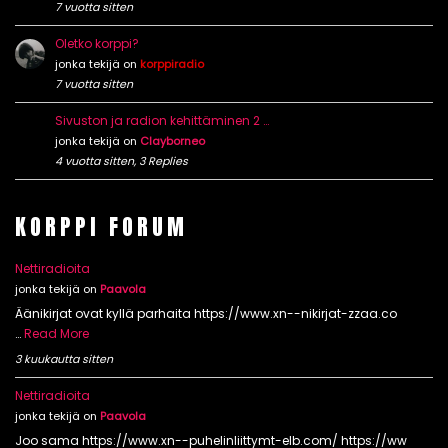
7 vuotta sitten
Oletko korppi?
jonka tekijä on
korppiradio
7 vuotta sitten
Sivuston ja radion kehittäminen 2 …
jonka tekijä on
Clayborneo
4 vuotta sitten, 3 Replies
KORPPI FORUM
Nettiradioita
jonka tekijä on
Paavola
Äänikirjat ovat kyllä parhaita https://www.xn--nikirjat-zzaa.co
…
Read More
3 kuukautta sitten
Nettiradioita
jonka tekijä on
Paavola
Joo sama https://www.xn--puhelinliittymt-elb.com/ https://ww