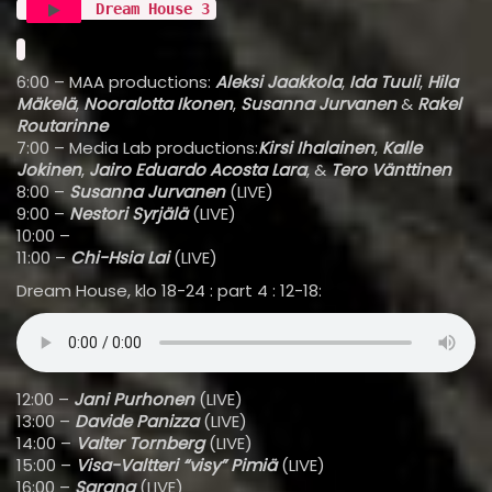
Dream House 3
6:00 – MAA productions:
A
leksi Jaakkola
,
Ida Tuuli
,
Hila
Mäkelä
,
Nooralotta Ikonen
,
Susanna Jurvanen
&
Rakel
Routarinne
7:00 – Media Lab productions:
Kirsi Ihalainen
,
Kalle
Jokinen
,
Jairo Eduardo Acosta Lara
, &
Tero Vänttinen
8:00 –
Susanna Jurvanen
(LIVE)
9:00 –
Nestori Syrjälä
(LIVE)
10:00 –
11:00 –
Chi-Hsia Lai
(LIVE)
Dream House, klo 18-24 : part 4 : 12-18:
12:00 –
Jani Purhonen
(LIVE)
13:00 –
Davide Panizza
(LIVE)
14:00 –
Valter Tornberg
(LIVE)
15:00 –
Visa-Valtteri “visy” Pimiä
(LIVE)
16:00 –
Sarana
(LIVE)