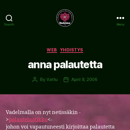
Search
Menu
www.vadelma.org
Categories
WEB
YHDISTYS
anna palautetta
By
Vattu
April 8, 2006
Post
Post
author
date
Vadelmalla on nyt netissäkin -
>
palautelaatikko
<-
johon voi vapautuneesti kirjoittaa palautetta