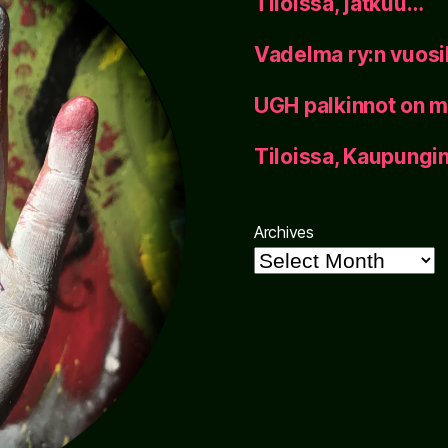
Tiloissa, jatkuu…
Vadelma ry:n vuos
UGH palkinnot on m
Tiloissa, Kaupung
Archives