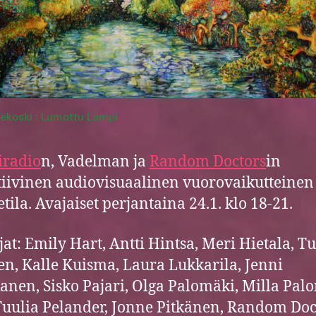
vekoski : Lumottu Lampi
iradio
n, Vadelman ja
Random Doctors
in
tiivinen audiovisuaalinen vuorovaikutteinen
etila. Avajaiset perjantaina 24.1. klo 18-21.
ijat: Emily Hart, Antti Hintsa, Meri Hietala, T
n, Kalle Kuisma, Laura Lukkarila, Jenni
nen, Sisko Pajari, Olga Palomäki, Milla Palo
Tuulia Pelander, Jonne Pitkänen, Random Doc