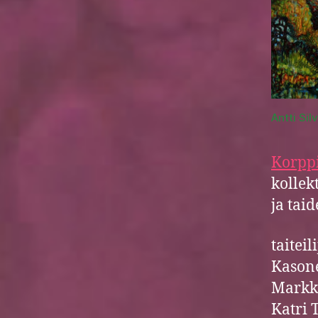
Antti Sil
Korpp
kollek
ja taid
taiteil
Kasone
Markka
Katri 