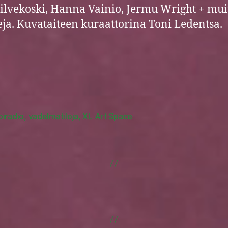
Silvekoski, Hanna Vainio, Jermu Wright + mui
ja. Kuvataiteen kuraattorina Toni Ledentsa.
piradio
,
vadelmatiloja
,
XL Art Space