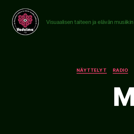
Visuaalisen taiteen ja elävän musiiki
www.vadelma.org
NÄYTTELYT
RADIO
M