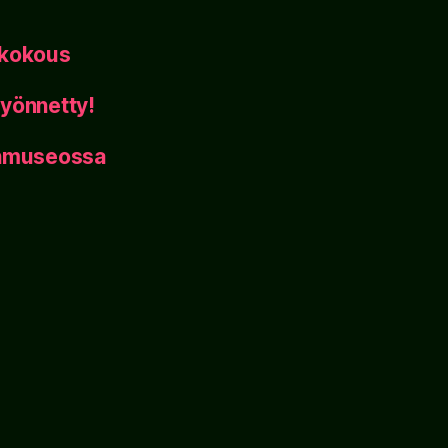
ikokous
yönnetty!
inmuseossa