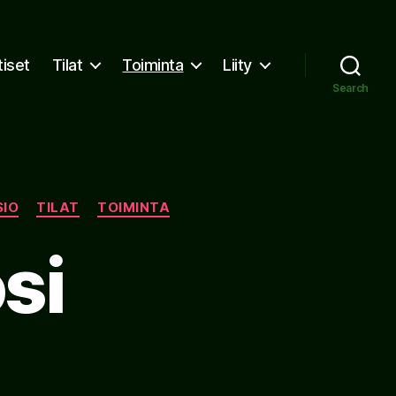
tiset
Tilat
Toiminta
Liity
Search
SIO
TILAT
TOIMINTA
si
on
Metsämorfoosi