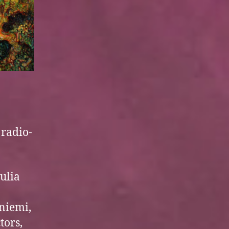
 radio-
uulia
niemi,
tors,