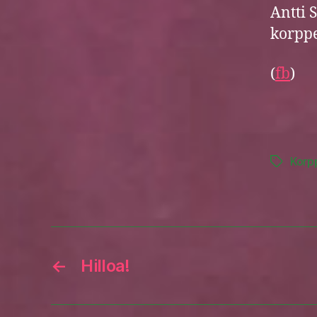
Antti 
korppe
(
fb
)
Korp
Tags
←
Hilloa!