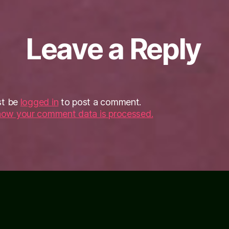
Leave a Reply
st be
logged in
to post a comment.
how your comment data is processed.