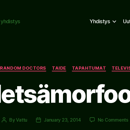
n yhdistys
Yhdistys
Uu
Categories
RANDOM DOCTORS
TAIDE
TAPAHTUMAT
TELEVI
etsämorfoo
By
Vattu
January 23, 2014
No Comments
Post
Post
author
date