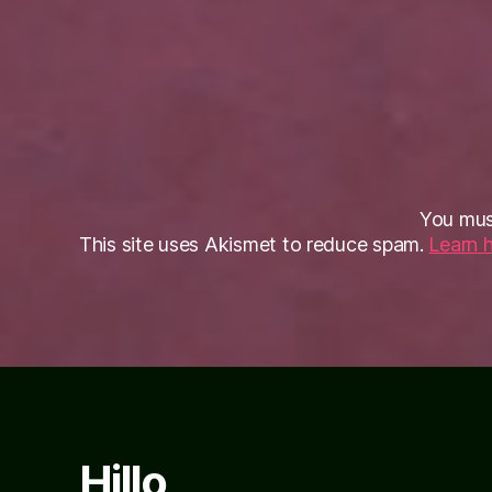
You mu
This site uses Akismet to reduce spam.
Learn 
Hillo