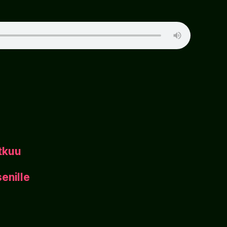
tkuu
enille