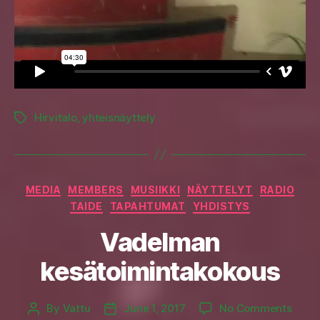
Hirvitalo
,
yhteisnäyttely
Tags
Categories
MEDIA
MEMBERS
MUSIIKKI
NÄYTTELYT
RADIO
TAIDE
TAPAHTUMAT
YHDISTYS
Vadelman
kesätoimintakokous
on
By
Vattu
June 1, 2017
No Comments
Post
Post