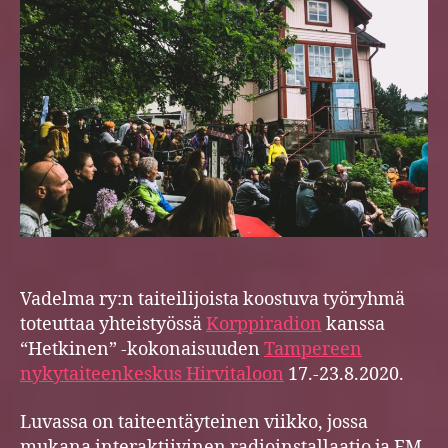
Vadelma ry:n taiteilijoista koostuva työryhmä
toteuttaa yhteistyössä
Korppiradion
kanssa
“Hetkinen” -kokonaisuuden
Tampereen
nykytaiteenkeskus Hirvitaloon
17.-23.8.2020.
Luvassa on taiteentäyteinen viikko, jossa
mukana interaktiivinen radioinstallaatio ja FM-