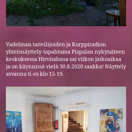
Vadelman taiteilijoiden ja Korppiradion
yhteisnäyttely-tapahtuma Pispalan nykytaiteen
keskuksessa Hirvitalossa sai viikon jatkoaikaa
ja on käynnissä vielä 30.8.2020 saakka! Näyttely
avoinna ti-su klo 15-19.