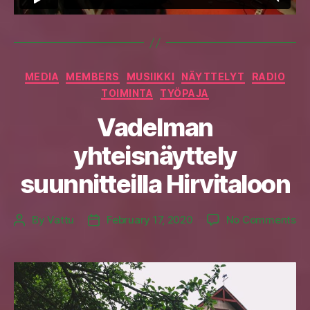
Categories
MEDIA
MEMBERS
MUSIIKKI
NÄYTTELYT
RADIO
TOIMINTA
TYÖPAJA
Vadelman
yhteisnäyttely
suunnitteilla Hirvitaloon
on
By
Vattu
February 17, 2020
No Comments
Post
Post
Va
author
date
yh
suu
Hi