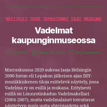
Categories
NÄYTTELYT
TAIDE
TAPAHTUMAT
TILAT
VADELMA
Vadelmat
kaupunginmuseossa
on
By
Vattu
March 16, 2020
No Comments
Post
Post
Vad
author
date
kau
Marraskuussa 2020 aukeaa laaja Helsingin
2000-luvun eli Lepakon jälkeisen ajan DIY-
musiikkiskenen tiloja esittelevä näyttely, jossa
Vadelma ry on esillä ja mukana. Erityisesti
esillä on Lönnrotinkadun Vadelmakellari
(2004-2007), mutta vadelmalaiset toteuttavat
näyttelyyn myös uutta yhteistaidetta sekä