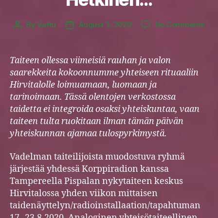
on
By
Vattu
August 3, 2020
No Comments
Post
Post
Het
author
date
Taiteen ollessa viimeisiä rauhan ja valon
saarekkeita kokoonnumme yhteiseen rituaaliin
Hirvitalolle loimuamaan, luomaan ja
tarinoimaan. Tässä olentojen verkostossa
taidetta ei integroida osaksi yhteiskuntaa, vaan
taiteen tulta ruokitaan ilman tämän päivän
yhteiskunnan ajamaa tulospyrkimystä.
Vadelman taiteilijoista muodostuva ryhmä
järjestää yhdessä Korppiradion kanssa
Tampereella Pispalan nykytaiteen keskus
Hirvitalossa yhden viikon mittaisen
taidenäyttelyn/radioinstallaation/tapahtuman
17.-23.8.2020. Analoginen yhteisötaiteellinen