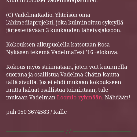
klubimuotoiset Vadelmatapatumat.
(C) VadelmaRadio. Yhteisön oma
lähimediaprojekti, joka kulminoituu syksyllä
järjestettävään 3 kuukauden lähetysjaksoon.
Kokouksen alkupuolella katsotaan Rosa
Nykäsen tekemä VadelmaFest ’16 -elokuva.
Kokous myös striimataan, joten voit kuunnella
suorana ja osallistua Vadelma Chätin kautta
tällä sivulla. Jos et ehdi mukaan kokoukseen
mutta haluat osallistua toimintaan, tule
mukaan Vadelman
Loomio-ryhmään
. Nähdään!
puh 050 3674583 / Kalle