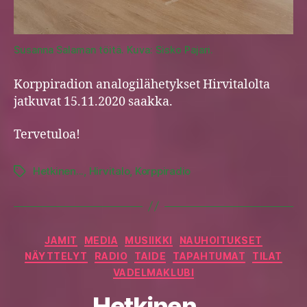
Susanna Salaman töitä. Kuva: Sisko Pajari.
Korppiradion analogilähetykset Hirvitalolta
jatkuvat 15.11.2020 saakka.
Tervetuloa!
Hetkinen...
,
Hirvitalo
,
Korppiradio
Tags
Categories
JAMIT
MEDIA
MUSIIKKI
NAUHOITUKSET
NÄYTTELYT
RADIO
TAIDE
TAPAHTUMAT
TILAT
VADELMAKLUBI
Hetkinen…