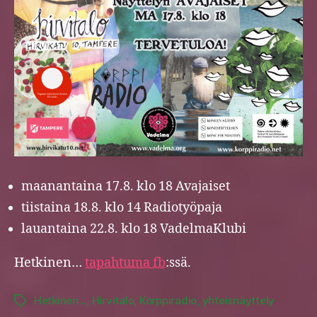
maanantaina 17.8. klo 18 Avajaiset
tiistaina 18.8. klo 14 Radiotyöpaja
lauantaina 22.8. klo 18 VadelmaKlubi
Hetkinen…
tapahtuma fb
:ssä.
Hetkinen...
,
Hirvitalo
,
Korppiradio
,
yhteisnäyttely
Tags