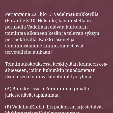
Vade
author
date
kesät
Perjantaina 2.6. klo 15 VadelmaBunkkerilla
(Eurantie 8-10, Helsinki) käynnistellään
porukalla Vadelman elävän kulttuurin
toimintaa alkaneen kesän ja tulevan syksyn
perspektiivillä. Kaikki jäsenet ja
toiminnastamme kiinnostuneet ovat
tervetulleita mukaan!
Toimintakokouksessa keskitytään kolmeen osa-
alueeseen, joihin kuhunkin muodostetaan
itsenäisesti toimiva sitoutunut työryhmä.
(A) Bunkkerissa ja Euranlinnan pihalla
järjestettävät tapahtumat.
(B) VadelmaKlubit. Eri paikoissa järjestettävät