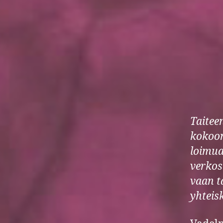
Taitee
kokoon
loimua
verkos
vaan t
yhteis