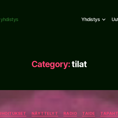
n yhdistys
Yhdistys
Uu
Category:
tilat
Categories
UHOITUKSET
NÄYTTELYT
RADIO
TAIDE
TAPAH