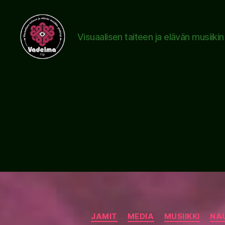
Visuaalisen taiteen ja elävän musiiki
www.vadelma.org
JAMIT
MEDIA
MUSIIKKI
NA