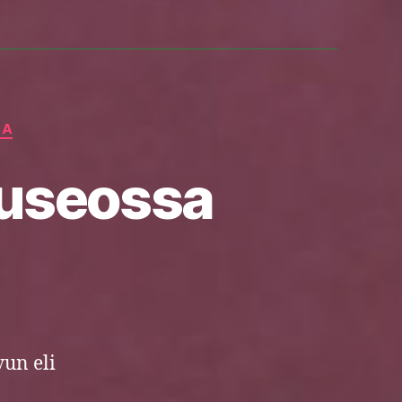
MA
useossa
n
adelmat
aupunginmuseossa
un eli