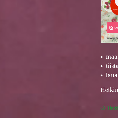
maan
tiis
laua
Hetki
Hetki
Tags