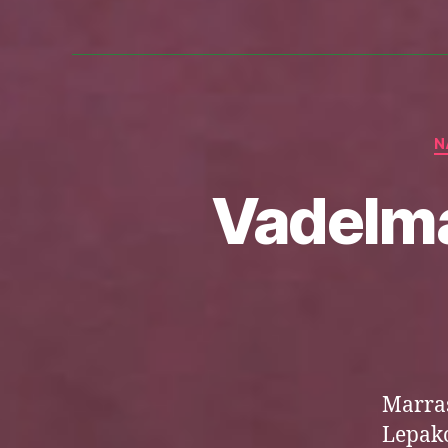
N
Vadelm
Marras
Lepako