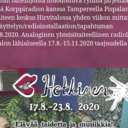
an taiteilijoista muodostuva ryhmä järjestä
ä Korppiradion kanssa Tampereella Pispala
iteen keskus Hirvitalossa yhden viikon mitta
äyttelyn/radioinstallaation/tapahtuman
.8.2020. Analoginen yhteisötaiteellinen radio
alon lähialueella 17.8.-15.11.2020 taajuudella