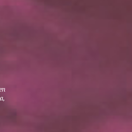
n
etkinen…
en
a,