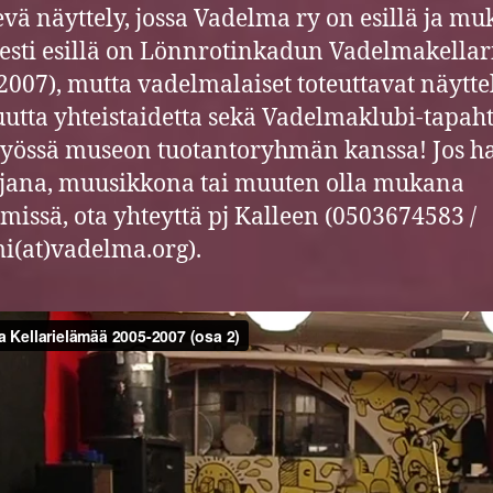
levä näyttely, jossa Vadelma ry on esillä ja mu
sesti esillä on Lönnrotinkadun Vadelmakellar
2007), mutta vadelmalaiset toteuttavat näytt
utta yhteistaidetta sekä Vadelmaklubi-tapa
työssä museon tuotantoryhmän kanssa! Jos h
lijana, muusikkona tai muuten olla mukana
missä, ota yhteyttä pj Kalleen (0503674583 /
i(at)vadelma.org).