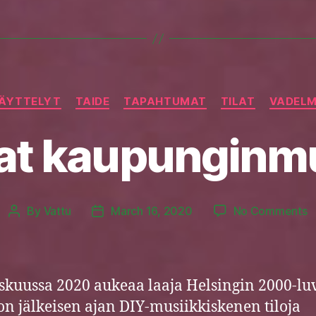
Categories
ÄYTTELYT
TAIDE
TAPAHTUMAT
TILAT
VADEL
at kaupunginm
o
By
Vattu
March 16, 2020
No Comments
Post
Post
V
author
date
k
kuussa 2020 aukeaa laaja Helsingin 2000-luv
n jälkeisen ajan DIY-musiikkiskenen tiloja