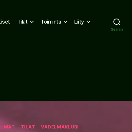
tiset
Tilat
Toiminta
Liity
Search
TUMAT
TILAT
VADELMAKLUBI