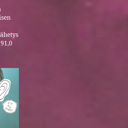
ä
n
isen
lähetys
 91,0