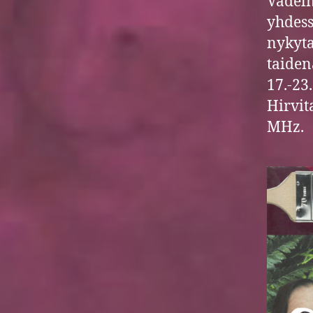
Vadelm
yhdess
nykyta
taiden
17.-23
Hirvit
MHz.