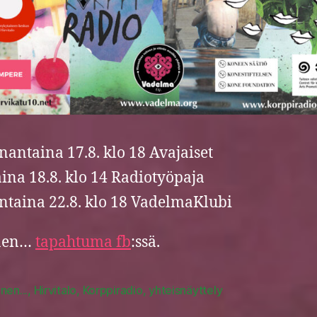
antaina 17.8. klo 18 Avajaiset
taina 18.8. klo 14 Radiotyöpaja
ntaina 22.8. klo 18 VadelmaKlubi
nen…
tapahtuma fb
:ssä.
nen...
,
Hirvitalo
,
Korppiradio
,
yhteisnäyttely