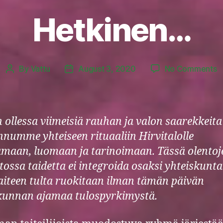
Hetkinen…
o
By
Vattu
August 3, 2020
No Comments
Post
Post
H
author
date
n ollessa viimeisiä rauhan ja valon saarekkeita
numme yhteiseen rituaaliin Hirvitalolle
maan, luomaan ja tarinoimaan. Tässä olentoj
tossa taidetta ei integroida osaksi yhteiskunta
aiteen tulta ruokitaan ilman tämän päivän
kunnan ajamaa tulospyrkimystä.