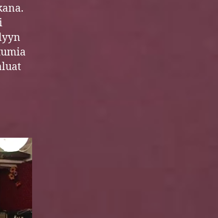
kana.
i
elyyn
htumia
aluat