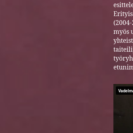
esitte
Erityi
(2004-
myös u
yhteis
taitei
työryh
etunim