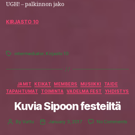
UGH! – palkinnon jako
KIRJASTO 10
intermediator
,
Kirjasto 10
Tags
Categories
JAMIT
KEIKAT
MEMBERS
MUSIIKKI
TAIDE
TAPAHTUMAT
TOIMINTA
VADELMA FEST
YHDISTYS
Kuvia Sipoon festeiltä
on
By
Vattu
January 3, 2017
No Comments
Post
Post
Kuv
author
date
Sip