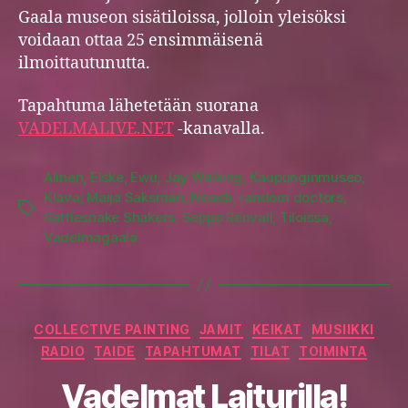
Gaala museon sisätiloissa, jolloin yleisöksi
voidaan ottaa 25 ensimmäisenä
ilmoittautunutta.
Tapahtuma lähetetään suorana
VADELMALIVE.NET
-kanavalla.
Alinen
,
Elske
,
Ewu
,
Jay Walking
,
Kaupunginmuseo
,
Klava
,
Maija Saksman
,
Noaidi
,
random doctors
,
Tags
Rattlesnake Shakers
,
Seppo Renvall
,
Tiloissa
,
Vadelmagaala
Categories
COLLECTIVE PAINTING
JAMIT
KEIKAT
MUSIIKKI
RADIO
TAIDE
TAPAHTUMAT
TILAT
TOIMINTA
Vadelmat Laiturilla!