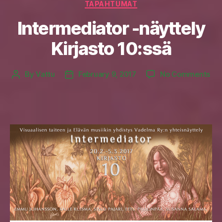
TAPAHTUMAT
Intermediator -näyttely
Kirjasto 10:ssä
on
By
Vattu
February 9, 2017
No Comments
Post
Post
Int
author
date
-
näy
Kir
10: