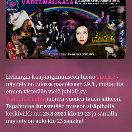
Helsingin kaupunginmuseon hieno
Tiloissa
-
näyttely on tulossa päätökseen 29.8., mutta sitä
ennen vietetään vielä juhlallista
VadelmaGaalaa
monen vuoden tauon jälkeen.
Tapahtuma järjestetään museon sisäpihalla
keskiviikkona
25.8.2021 klo 19-23
ja samalla
näyttely on auki klo 23 saakka!