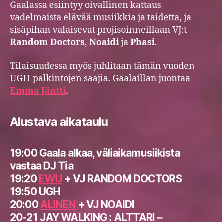
Gaalassa esiintyy oivallinen kattaus
vadelmaista elävää musiikkia ja taidetta, ja
sisäpihan valaisevat projisoinneillaan VJ:t
Random Doctors
,
Noaidi
ja
Phasi
.
Tilaisuudessa myös juhlitaan tämän vuoden
UGH-palkintojen saajia. Gaalaillan juontaa
Emma Jäntti
.
Alustava aikataulu
19:00 Gaala alkaa, väliaikamusiikista
vastaa DJ Tia
19:20
EWU
+ VJ RANDOM DOCTORS
19:50 UGH
20:00
ALINEN
+ VJ NOAIDI
20-21 JAY WALKING : ALTTARI –