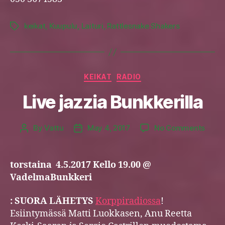
keikat
,
Kuupulu
,
Laituri
,
Rattlesnake Shakers
Tags
Categories
KEIKAT
RADIO
Live jazzia Bunkkerilla
on
By
Vattu
May 4, 2017
No Comments
Post
Post
Live
author
date
jazzia
Bunkk
torstaina 4.5.2017 Kello 19.00 @
VadelmaBunkkeri
: SUORA LÄHETYS
Korppiradiossa
!
Esiintymässä Matti Luokkasen, Anu Reetta