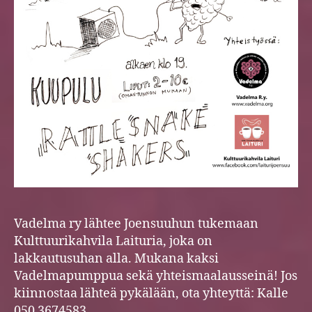
Vadelma ry lähtee Joensuuhun tukemaan
Kulttuurikahvila Laituria, joka on
lakkautusuhan alla. Mukana kaksi
Vadelmapumppua sekä yhteismaalausseinä! Jos
kiinnostaa lähteä pykälään, ota yhteyttä: Kalle
050 3674583