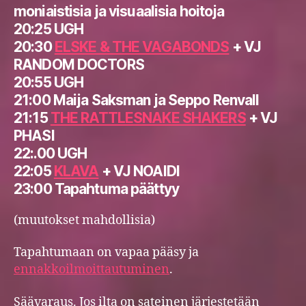
moniaistisia ja visuaalisia hoitoja
20:25 UGH
20:30
ELSKE & THE VAGABONDS
+ VJ
RANDOM DOCTORS
20:55 UGH
21:00 Maija Saksman ja Seppo Renvall
21:15
THE RATTLESNAKE SHAKERS
+ VJ
PHASI
22:.00 UGH
22:05
KLAVA
+ VJ NOAIDI
23:00 Tapahtuma päättyy
(muutokset mahdollisia)
Tapahtumaan on vapaa pääsy ja
ennakkoilmoittautuminen
.
Säävaraus. Jos ilta on sateinen järjestetään