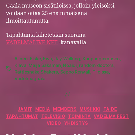
Gaala museon sisätiloissa, jolloin yleisöksi
voidaan ottaa 25 ensimmäisenä
ilmoittautunutta.
Tapahtuma lähetetään suorana
VADELMALIVE.NET
-kanavalla.
Alinen
,
Elske
,
Ewu
,
Jay Walking
,
Kaupunginmuseo
,
Klava
,
Maija Saksman
,
Noaidi
,
random doctors
,
Tags
Rattlesnake Shakers
,
Seppo Renvall
,
Tiloissa
,
Vadelmagaala
Categories
JAMIT
MEDIA
MEMBERS
MUSIIKKI
TAIDE
TAPAHTUMAT
TELEVISIO
TOIMINTA
VADELMA FEST
VIDEO
YHDISTYS