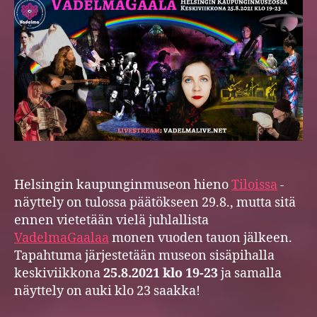
Helsingin kaupunginmuseon hieno
Tiloissa
-
näyttely on tulossa päätökseen 29.8., mutta sitä
ennen vietetään vielä juhlallista
VadelmaGaalaa
monen vuoden tauon jälkeen.
Tapahtuma järjestetään museon sisäpihalla
keskiviikkona
25.8.2021 klo 19-23
ja samalla
näyttely on auki klo 23 saakka!