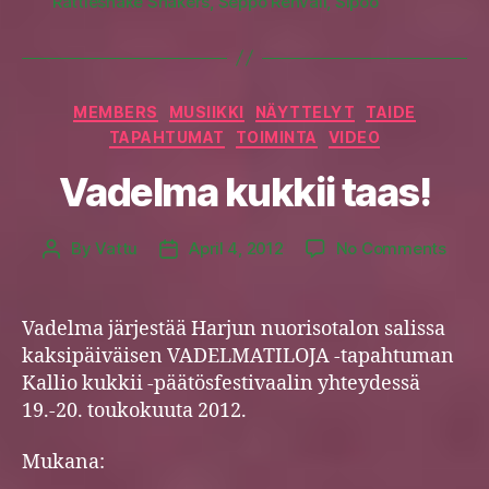
Rattlesnake Shakers
,
Seppo Renvall
,
Sipoo
Categories
MEMBERS
MUSIIKKI
NÄYTTELYT
TAIDE
TAPAHTUMAT
TOIMINTA
VIDEO
Vadelma kukkii taas!
on
By
Vattu
April 4, 2012
No Comments
Post
Post
Vade
author
date
kukkii
taas!
Vadelma järjestää Harjun nuorisotalon salissa
kaksipäiväisen VADELMATILOJA -tapahtuman
Kallio kukkii -päätösfestivaalin yhteydessä
19.-20. toukokuuta 2012.
Mukana: