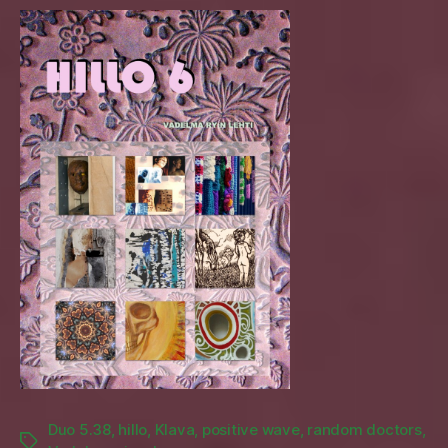
Duo 5.38
,
hillo
,
Klava
,
positive wave
,
random doctors
,
Tags