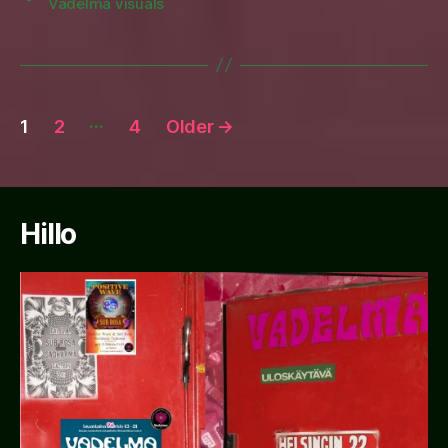
Vadelma visuals
Posts
…
1
2
4
Older
→
pagination
Hillo