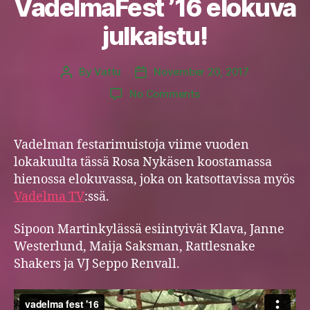
VadelmaFest ’16 elokuva
julkaistu!
By
Vattu
November 20, 2017
Post
Post
author
date
on
No Comments
VadelmaFest
’16
elokuva
Vadelman festarimuistoja viime vuoden
julkaistu!
lokakuulta tässä Rosa Nykäsen koostamassa
hienossa elokuvassa, joka on katsottavissa myös
Vadelma TV
:ssä.
Sipoon Martinkylässä esiintyivät Klava, Janne
Westerlund, Maija Saksman, Rattlesnake
Shakers ja VJ Seppo Renvall.