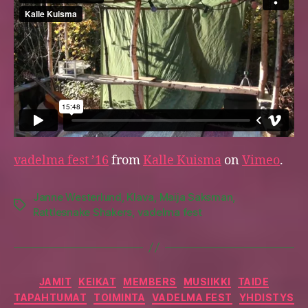
vadelma fest ’16
from
Kalle Kuisma
on
Vimeo
.
Janne Westerlund
,
Klava
,
Maija Saksman
,
Tags
Rattlesnake Shakers
,
vadelma fest
Categories
JAMIT
KEIKAT
MEMBERS
MUSIIKKI
TAIDE
TAPAHTUMAT
TOIMINTA
VADELMA FEST
YHDISTYS