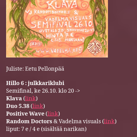
Juliste: Eetu Pellonpää
Hillo 6 : julkkariklubi
Semifinal, ke 26.10. klo 20 ->
Klava
(
link
)
Duo 5.38
(
link
)
Positive Wave
(
link
)
Random Doctors
& Vadelma visuals (
link
)
liput: 7 e / 4 e (sisältää narikan)