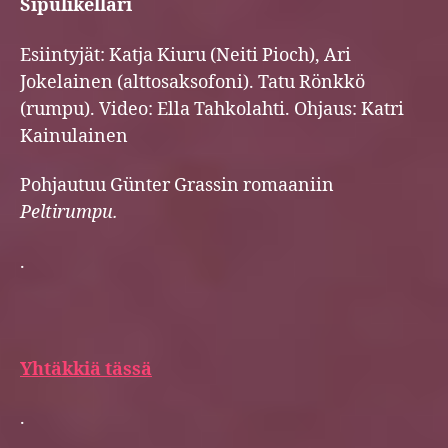
Sipulikellari
Esiintyjät: Katja Kiuru (Neiti Pioch), Ari
Jokelainen (alttosaksofoni). Tatu Rönkkö
(rumpu). Video: Ella Tahkolahti. Ohjaus: Katri
Kainulainen
Pohjautuu Günter Grassin romaaniin
Peltirumpu.
.
Yhtäkkiä tässä
.