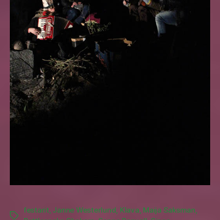
festarit
,
Janne Westerlund
,
Klava
,
Maija Saksman
,
Tags