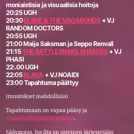
moniaistisia ja visuaalisia hoitoja
20:25 UGH
20:30
ELSKE & THE VAGABONDS
+ VJ
RANDOM DOCTORS
20:55 UGH
21:00 Maija Saksman ja Seppo Renvall
21:15
THE RATTLESNAKE SHAKERS
+ VJ
PHASI
22:.00 UGH
22:05
KLAVA
+ VJ NOAIDI
23:00 Tapahtuma päättyy
(muutokset mahdollisia)
Tapahtumaan on vapaa pääsy ja
ennakkoilmoittautuminen
.
Säävaraus. Jos ilta on sateinen järjestetään