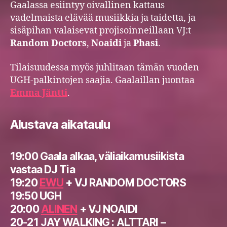
Gaalassa esiintyy oivallinen kattaus
vadelmaista elävää musiikkia ja taidetta, ja
sisäpihan valaisevat projisoinneillaan VJ:t
Random Doctors
,
Noaidi
ja
Phasi
.
Tilaisuudessa myös juhlitaan tämän vuoden
UGH-palkintojen saajia. Gaalaillan juontaa
Emma Jäntti
.
Alustava aikataulu
19:00 Gaala alkaa, väliaikamusiikista
vastaa DJ Tia
19:20
EWU
+ VJ RANDOM DOCTORS
19:50 UGH
20:00
ALINEN
+ VJ NOAIDI
20-21 JAY WALKING : ALTTARI –