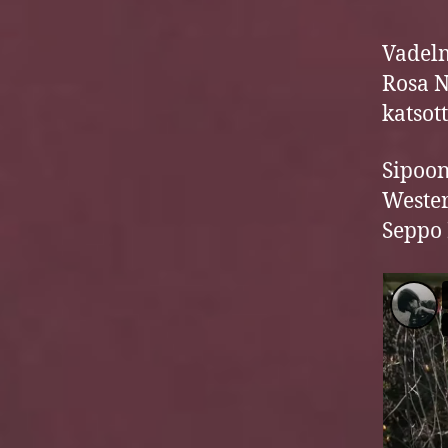
Vadelm
Rosa N
katsot
Sipoon
Wester
Seppo 