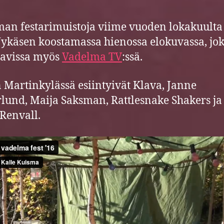
an festarimuistoja viime vuoden lokakuulta 
ykäsen koostamassa hienossa elokuvassa, jo
tavissa myös
Vadelma TV
:ssä.
 Martinkylässä esiintyivät Klava, Janne
lund, Maija Saksman, Rattlesnake Shakers ja
Renvall.