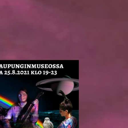
n
adelmaGaala!