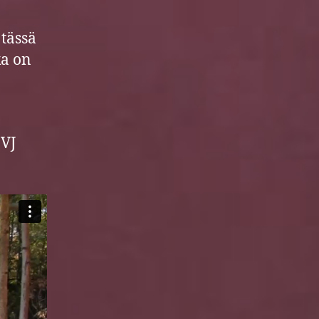
elokuva
julkaistu!
tässä
ka on
 VJ