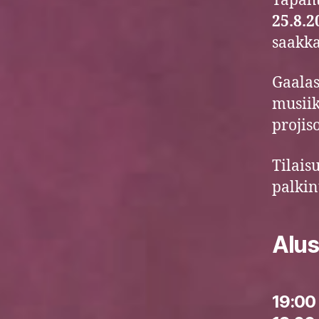
Tapaht
25.8.2
saakka
Gaalas
musiik
projis
Tilais
palkin
Alus
19:00 