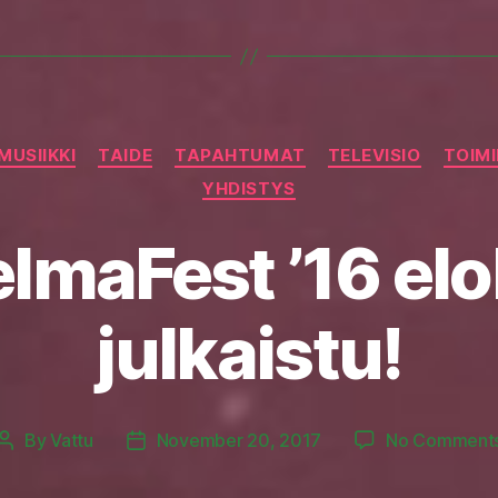
Categories
MUSIIKKI
TAIDE
TAPAHTUMAT
TELEVISIO
TOIM
YHDISTYS
lmaFest ’16 el
julkaistu!
By
Vattu
November 20, 2017
No Comment
Post
Post
author
date