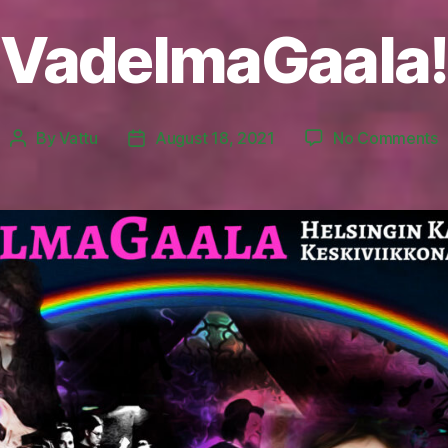
VadelmaGaala!
o
By
Vattu
August 18, 2021
No Comments
Post
Post
V
author
date