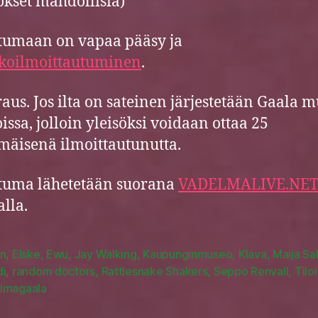
kset mahdollisia)
tumaan on vapaa pääsy ja
koilmoittautuminen
.
aus. Jos ilta on sateinen järjestetään Gaala 
oissa, jolloin yleisöksi voidaan ottaa 25
äisenä ilmoittautunutta.
tuma lähetetään suorana
VADELMALIVE.NE
lla.
en
,
Elske
,
Ewu
,
Jay Walking
,
Kaupunginmuseo
,
Klava
,
Maija S
di
,
random doctors
,
Rattlesnake Shakers
,
Seppo Renvall
,
Tilo
lmagaala