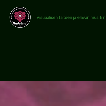
Visuaalisen taiteen ja elävän musiiki
www.vadelma.org