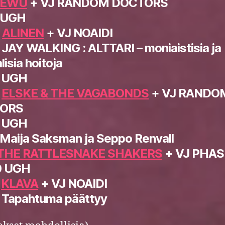
EWU
+ VJ RANDOM DOCTORS
 UGH
0
ALINEN
+ VJ NOAIDI
 JAY WALKING : ALTTARI – moniaistisia ja
lisia hoitoja
5 UGH
0
ELSKE & THE VAGABONDS
+ VJ RANDO
ORS
5 UGH
 Maija Saksman ja Seppo Renvall
THE RATTLESNAKE SHAKERS
+ VJ PHAS
0 UGH
5
KLAVA
+ VJ NOAIDI
 Tapahtuma päättyy