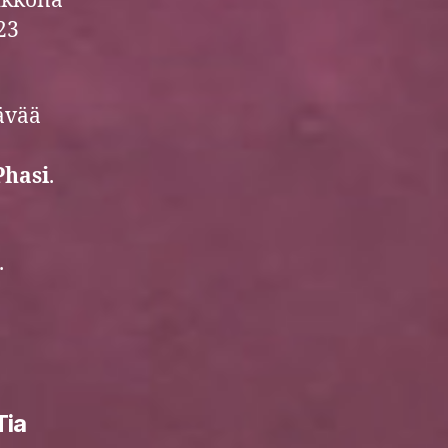
iikkona
23
lävää
Phasi
.
.
Tia