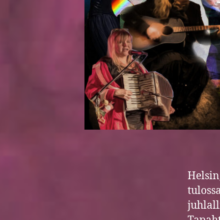
Helsi
tuloss
juhlal