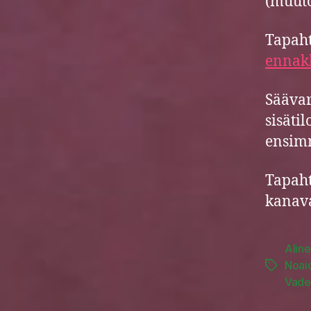
(muuto
Tapah
ennak
Säävar
sisätil
ensimm
Tapah
kanava
Alin
Noai
Tags
Vade