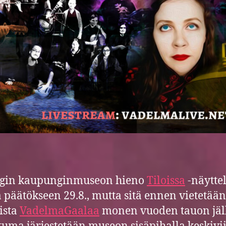
ngin kaupunginmuseon hieno
Tiloissa
-näytte
a päätökseen 29.8., mutta sitä ennen vietetään
lista
VadelmaGaalaa
monen vuoden tauon jäl