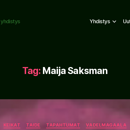
n yhdistys
Yhdistys
Uu
Tag:
Maija Saksman
Categories
KEIKAT
TAIDE
TAPAHTUMAT
VADELMAGAALA