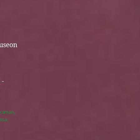
museon
T
-
aksman
,
issa
,