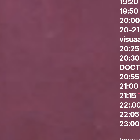
19:20
19:50
20:0
20-21
visuaa
20:2
20:3
DOCT
20:5
21:00
21:15
22:.0
22:0
23:00