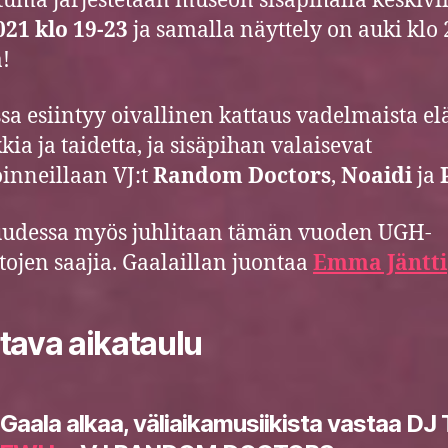
uma järjestetään museon sisäpihalla keskiv
021 klo 19-23
ja samalla näyttely on auki klo 
!
sa esiintyy oivallinen kattaus vadelmaista e
kia ja taidetta, ja sisäpihan valaisevat
oinneillaan VJ:t
Random Doctors
,
Noaidi
ja
uudessa myös juhlitaan tämän vuoden UGH-
tojen saajia. Gaalaillan juontaa
Emma Jäntti
tava aikataulu
Gaala alkaa, väliaikamusiikista vastaa DJ 