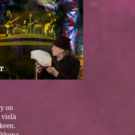
ly on
 vielä
keen.