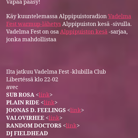
Vapaa pääsy!
Käy kuuntelemassa Alppipuistoradion
Vadelma
Fest warmup-lähetys
Alppipuiston kesä -sivulla.
Vadelma Fest on osa
Alppipuiston kesä
-sarjaa,
jonka mahdollistaa
Ilta jatkuu Vadelma Fest -klubilla Club
Libertéssä klo 22-02
avec
SUB ROSA
<
link
>
PLAIN RIDE
<
link
>
JOONAS D. FEELINGS
<
link
>
VALOVIRHEE
<
link
>
RANDOM DOCTORS
<
link
>
DJ FIELDHEAD