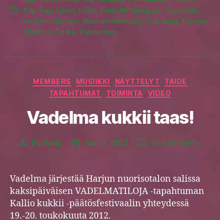
Kap Kap
,
Lievo
,
m2hz
,
Pieni leffakauppa
,
Plain Ride
,
Tags
random doctors
,
Rauhan orkesteri
,
Sub Rosa
,
Teatteri
Olemus
,
Terika
,
Valovirhee
Categories
MEMBERS
MUSIIKKI
NÄYTTELYT
TAIDE
TAPAHTUMAT
TOIMINTA
VIDEO
Vadelma kukkii taas!
on
By
Vattu
April 4, 2012
No Comments
Post
Post
Vade
author
date
kukkii
taas!
Vadelma järjestää Harjun nuorisotalon salissa
kaksipäiväisen VADELMATILOJA -tapahtuman
Kallio kukkii -päätösfestivaalin yhteydessä
19.-20. toukokuuta 2012.