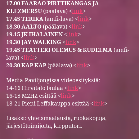
17.00 FAARAO PIRTTIKANGAS JA
KLEZMERSU
(päälava) <
link
>
17.45 TERIKA
(amfi-lava) <
link
>
18.30 AALTO
(päälava) <
link
>
19.15 JK IHALAINEN
<
link
>
19.30 JAY WALKING
<
link
>
19.45 TEATTERI OLEMUS & KUDELMA
(amfi-
lava) <
link
>
20.30 KAP KAP
(päälava) <
link
>
Media-Paviljongissa videoesityksiä:
14-16 Hirvitalo laulaa <
link
>
16-18 M2HZ esittää <
link
>
18-21 Pieni Leffakauppa esittää <
link
>
Lisäksi: yhteismaalausta, ruokakojuja,
järjestötoimijoita, kirpputori.