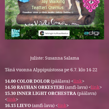
juliste: Susanna Salama
Tänä vuonna Alppipuistossa pe 6.7. klo 14-22
14.00 COLOR DOLOR
(päälava) <
link
>
14.50 RAUHAN ORKESTERI
(amfi-lava) <
link
>
15.30 INNER LIGHT ORCHESTRA
(päälava)
<
link
>
16.15 LIEVO
(amfi-lava) <
link
>