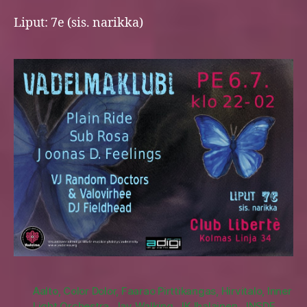
Liput: 7e (sis. narikka)
Aalto
,
Color Dolor
,
Faarao Pirttikangas
,
Hirvitalo
,
Inner
Light Orchestra
,
Jay Walking
,
JK Ihalainen
,
JNSDF
,