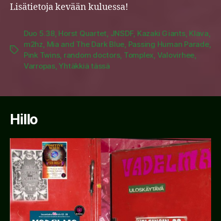
Lisätietoja kevään kuluessa!
Duo 5.38
,
Horst Quartet
,
JNSDF
,
Kazaki Giants
,
Klava
,
m2hz
,
Mia and The Dark Blue
,
Passing Human Parade
,
Tags
Pink Twins
,
random doctors
,
Tomplex
,
Valovirhee
,
Varropas
,
Yhtäkkiä tässä
Hillo