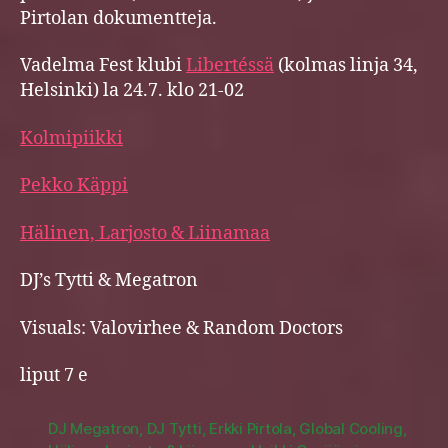
Pirtolan dokumentteja.
Vadelma Fest klubi
Libertéssä
(kolmas linja 34,
Helsinki) la 24.7. klo 21-02
Kolmipiikki
Pekko Käppi
Hälinen, Larjosto & Liinamaa
DJ’s Tytti & Megatron
Visuals: Valovirhee & Random Doctors
liput 7 e
DJ Megatron
,
DJ Tytti
,
Erkki Pirtola
,
Global Cooling
,