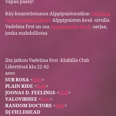
Vapaa pääsy!
Käy kuuntelemassa Alppipuistoradion
Vadelma
Fest warmup-lähetys
Alppipuiston kesä -sivulla.
Vadelma Fest on osa
Alppipuiston kesä
-sarjaa,
jonka mahdollistaa
Ilta jatkuu Vadelma Fest -klubilla Club
Libertéssä klo 22-02
avec
SUB ROSA
<
link
>
PLAIN RIDE
<
link
>
JOONAS D. FEELINGS
<
link
>
VALOVIRHEE
<
link
>
RANDOM DOCTORS
<
link
>
DJ FIELDHEAD