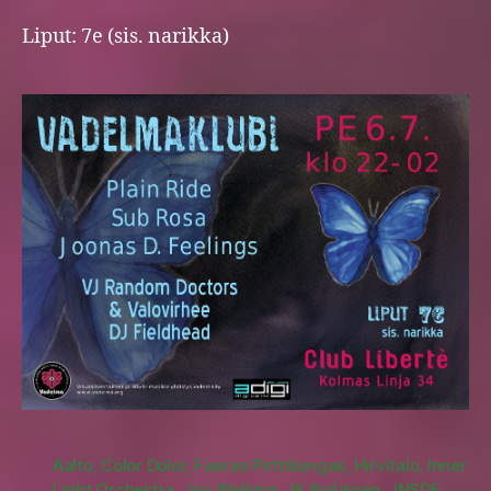
Liput: 7e (sis. narikka)
Aalto
,
Color Dolor
,
Faarao Pirttikangas
,
Hirvitalo
,
Inner
Light Orchestra
,
Jay Walking
,
JK Ihalainen
,
JNSDF
,