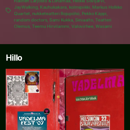
Hälinen Larjosto & Liinamaa
,
Heikki Sovijärvi
,
JayWalking
,
Kauhukakara
,
kolmipiikki
,
Markus Holkko
Tags
Quartet
,
nukketeatteri Rojupöhö
,
Pekko Käppi
,
random doctors
,
Sami Kukka
,
Siniaalto
,
Teatteri
Olemus
,
Teemu Hirvilammi
,
Valovirhee
,
Wasami
Hillo