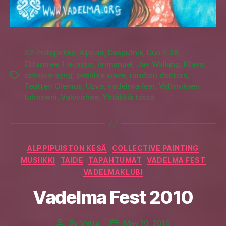
22-Pistepirkko
,
Alppari
,
Dasputnik
,
Duo 5.38
,
Elifantree
,
Heijastin
,
Immanuel
,
Jay Walking
,
Klava
,
octopus syng
,
positive wave
,
random doctors
,
Tags
Teatteri Olemus
,
Uzva
,
vadelma fest
,
Valistuksen
tuhosieni
,
Valovirhee
,
Yhtäkkiä tässä
Categories
ALPPIPUISTON KESÄ
COLLECTIVE PAINTING
MUSIIKKI
TAIDE
TAPAHTUMAT
VADELMA FEST
VADELMAKLUBI
Vadelma Fest 2010
By
Vattu
May 10, 2010
Post
Post