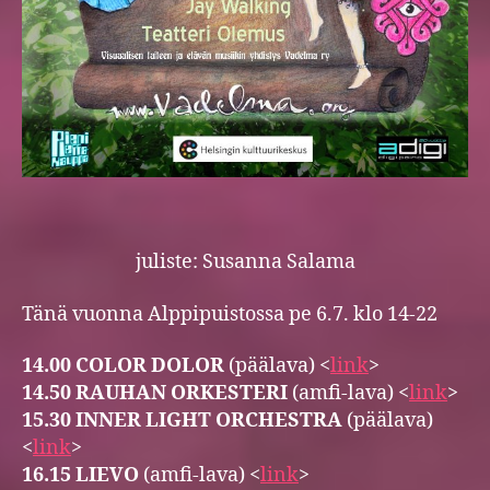
juliste: Susanna Salama
Tänä vuonna Alppipuistossa pe 6.7. klo 14-22
14.00 COLOR DOLOR
(päälava) <
link
>
14.50 RAUHAN ORKESTERI
(amfi-lava) <
link
>
15.30 INNER LIGHT ORCHESTRA
(päälava)
<
link
>
16.15 LIEVO
(amfi-lava) <
link
>