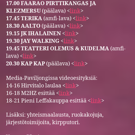
17.00 FAARAO PIRTTIKANGAS JA
KLEZMERSU
(päälava) <
link
>
17.45 TERIKA
(amfi-lava) <
link
>
18.30 AALTO
(päälava) <
link
>
19.15 JK IHALAINEN
<
link
>
19.30 JAY WALKING
<
link
>
19.45 TEATTERI OLEMUS & KUDELMA
(amfi-
lava) <
link
>
20.30 KAP KAP
(päälava) <
link
>
Media-Paviljongissa videoesityksiä:
14-16 Hirvitalo laulaa <
link
>
16-18 M2HZ esittää <
link
>
18-21 Pieni Leffakauppa esittää <
link
>
Lisäksi: yhteismaalausta, ruokakojuja,
järjestötoimijoita, kirpputori.