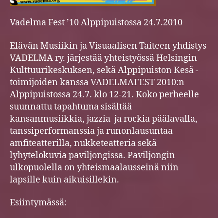
Vadelma Fest ’10 Alppipuistossa 24.7.2010
Elävän Musiikin ja Visuaalisen Taiteen yhdistys
VADELMA ry. järjestää yhteistyössä Helsingin
Kulttuurikeskuksen, sekä Alppipuiston Kesä -
toimijoiden kanssa VADELMAFEST 2010:n
Alppipuistossa 24.7. klo 12-21. Koko perheelle
suunnattu tapahtuma sisältää
kansanmusiikkia, jazzia ja rockia päälavalla,
tanssiperformanssia ja runonlausuntaa
amfiteatterilla, nukketeatteria sekä
lyhytelokuvia paviljongissa. Paviljongin
ulkopuolella on yhteismaalausseinä niin
lapsille kuin aikuisillekin.
Esiintymässä: