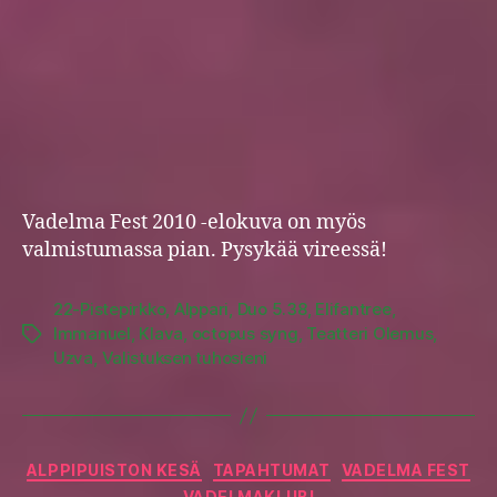
Vadelma Fest 2010 -elokuva on myös
valmistumassa pian. Pysykää vireessä!
22-Pistepirkko
,
Alppari
,
Duo 5.38
,
Elifantree
,
Immanuel
,
Klava
,
octopus syng
,
Teatteri Olemus
,
Tags
Uzva
,
Valistuksen tuhosieni
Categories
ALPPIPUISTON KESÄ
TAPAHTUMAT
VADELMA FEST
VADELMAKLUBI