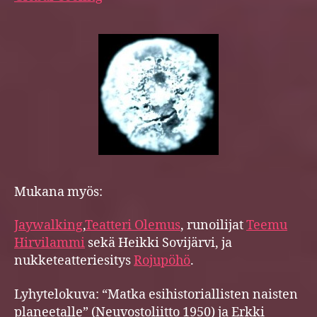
Mukana myös:
Jaywalking
,
Teatteri Olemus
, runoilijat
Teemu
Hirvilammi
sekä Heikki Sovijärvi, ja
nukketeatteriesitys
Rojupöhö
.
Lyhytelokuva: “Matka esihistoriallisten naisten
planeetalle” (Neuvostoliitto 1950) ja Erkki