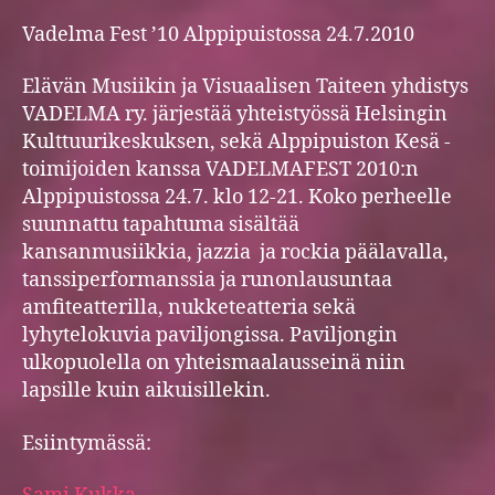
Vadelma Fest ’10 Alppipuistossa 24.7.2010
Elävän Musiikin ja Visuaalisen Taiteen yhdistys
VADELMA ry. järjestää yhteistyössä Helsingin
Kulttuurikeskuksen, sekä Alppipuiston Kesä -
toimijoiden kanssa VADELMAFEST 2010:n
Alppipuistossa 24.7. klo 12-21. Koko perheelle
suunnattu tapahtuma sisältää
kansanmusiikkia, jazzia ja rockia päälavalla,
tanssiperformanssia ja runonlausuntaa
amfiteatterilla, nukketeatteria sekä
lyhytelokuvia paviljongissa. Paviljongin
ulkopuolella on yhteismaalausseinä niin
lapsille kuin aikuisillekin.
Esiintymässä: