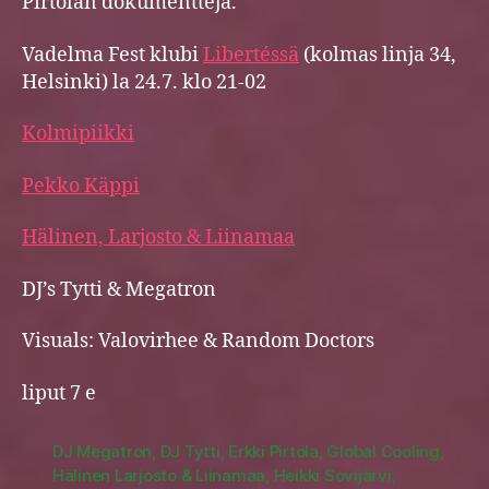
Pirtolan dokumentteja.
Vadelma Fest klubi
Libertéssä
(kolmas linja 34,
Helsinki) la 24.7. klo 21-02
Kolmipiikki
Pekko Käppi
Hälinen, Larjosto & Liinamaa
DJ’s Tytti & Megatron
Visuals: Valovirhee & Random Doctors
liput 7 e
DJ Megatron
,
DJ Tytti
,
Erkki Pirtola
,
Global Cooling
,
Hälinen Larjosto & Liinamaa
,
Heikki Sovijärvi
,