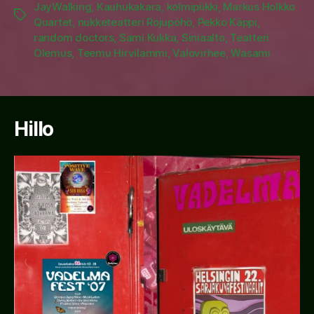
JayWalking
,
Kauhukakara
,
kolmipiikki
,
Markus Holkko
Tags
Quartet
,
nukketeatteri Rojupöhö
,
Pekko Käppi
,
random doctors
,
Sami Kukka
,
Siniaalto
,
Teatteri
Olemus
,
Teemu Hirvilammi
,
Valovirhee
,
Wasami
Hillo