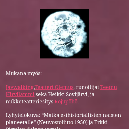
Mukana myös:
Jaywalking
,
Teatteri Olemus
, runoilijat
Teemu
Hirvilammi
sekä Heikki Sovijärvi, ja
nukketeatteriesitys
Rojupöhö
.
Lyhytelokuva: “Matka esihistoriallisten naisten
planeetalle” (Neuvostoliitto 1950) ja Erkki