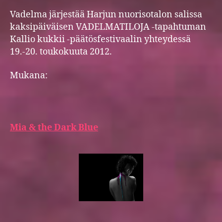
taas!
Vadelma järjestää Harjun nuorisotalon salissa
kaksipäiväisen VADELMATILOJA -tapahtuman
Kallio kukkii -päätösfestivaalin yhteydessä
19.-20. toukokuuta 2012.
Mukana:
Mia & the Dark Blue