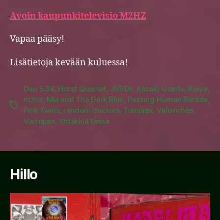
Avoin kaupunkitelevisio M2HZ
Vapaa pääsy!
Lisätietoja kevään kuluessa!
Duo 5.38
,
Horst Quartet
,
JNSDF
,
Kazaki Giants
,
Klava
,
m2hz
,
Mia and The Dark Blue
,
Passing Human Parade
,
Tags
Pink Twins
,
random doctors
,
Tomplex
,
Valovirhee
,
Varropas
,
Yhtäkkiä tässä
Hillo