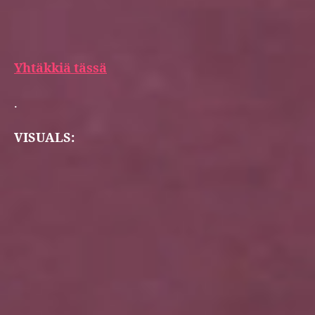
Yhtäkkiä tässä
.
VISUALS: