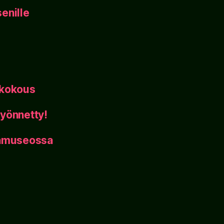
enille
ikokous
yönnetty!
inmuseossa