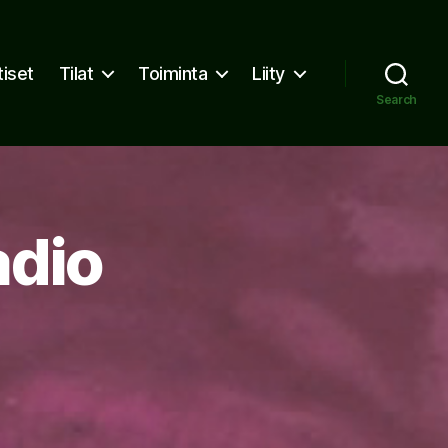
tiset
Tilat
Toiminta
Liity
Search
adio