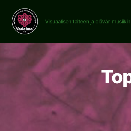
Visuaalisen taiteen ja elävän musiiki
www.vadelma.org
Top