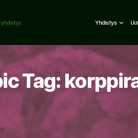
n yhdistys
Yhdistys
Uu
ic Tag: korppir