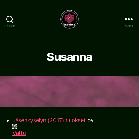
Search
Menu
www.vadelma.org
Susanna
Jäsenkyselyn (2017) tulokset
by
Vattu