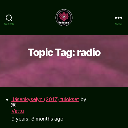
Search
Menu
www.vadelma.org
Topic Tag: radio
Jäsenkyselyn (2017) tulokset
by
Vattu
9 years, 3 months ago