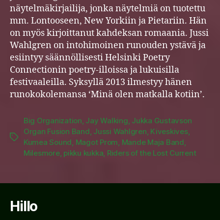
näytelmäkirjailija, jonka näytelmiä on tuotettu
mm. Lontooseen, New Yorkiin ja Pietariin. Hän
on myös kirjoittanut kahdeksan romaania. Jussi
Wahlgren on intohimoinen runouden ystävä ja
esiintyy säännöllisesti Helsinki Poetry
Connectionin poetry-illoissa ja lukuisilla
festivaaleilla. Syksyllä 2013 ilmestyy hänen
runokokolemansa ‘Minä olen matkalla kotiin’.
Big Organization
,
Jay Walking
,
Jukka Gustavson
Organ Fusion Band
,
Jussi Wahlgren
,
Kiveskives
,
Tags
Kumea Sound
,
Magot Prom
,
Mande Maja Band
,
Milesmore
,
pikku kukka
,
Riders of the Lost Current
Hillo