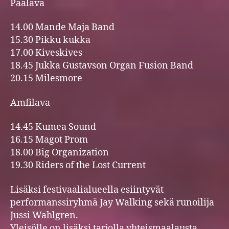
Päälava
14.00 Mande Maja Band
15.30 Pikku kukka
17.00 Kiveskives
18.45 Jukka Gustavson Organ Fusion Band
20.15 Milesmore
Amfilava
14.45 Kumea Sound
16.15 Magot Prom
18.00 Big Organization
19.30 Riders of the Lost Current
Lisäksi festivaalialueella esiintyvät
performanssiryhmä Jay Walking sekä runoilija
Jussi Wahlgren.
Yleisölle on lisäksi tarjolla yhteismaalausta,