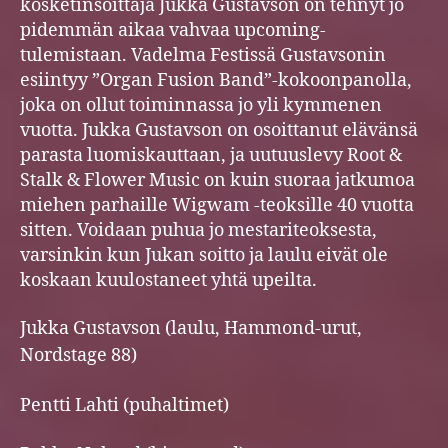
kosketinsoittaja Jukka Gustavson on tehnyt jo
pidemmän aikaa vahvaa upcoming-
tulemistaan. Vadelma Festissä Gustavsonin
esiintyy ”Organ Fusion Band”-kokoonpanolla,
joka on ollut toiminnassa jo yli kymmenen
vuotta. Jukka Gustavson on osoittanut elävänsä
parasta luomiskauttaan, ja uutuuslevy Root &
Stalk & Flower Music on kuin suoraa jatkumoa
miehen parhaille Wigwam -teoksille 40 vuotta
sitten. Voidaan puhua jo mestariteoksesta,
varsinkin kun Jukan soitto ja laulu eivät ole
koskaan kuulostaneet yhtä upeilta.
Jukka Gustavson (laulu, Hammond-urut,
Nordstage 88)
Pentti Lahti (puhaltimet)