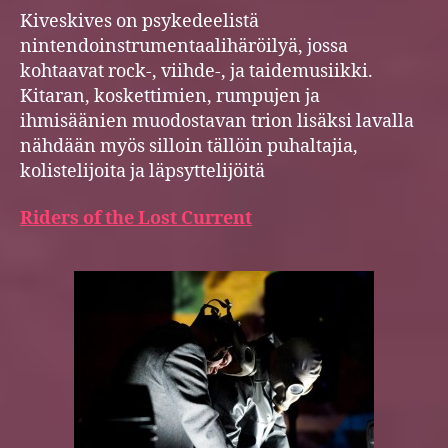
Kiveskives on psykedeelistä
nintendoinstrumentaalihäröilyä, jossa
kohtaavat rock-, viihde-, ja taidemusiikki.
Kitaran, koskettimien, rumpujen ja
ihmisäänien muodostavan trion lisäksi lavalla
nähdään myös silloin tällöin puhaltajia,
kolistelijoita ja läpsyttelijöitä
Riders of the Lost Current