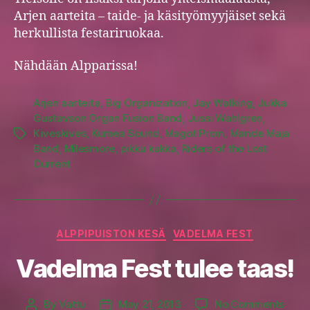
Arjen aarteita – taide- ja käsityömyyjäiset sekä
herkullista festariruokaa.
Nähdään Alpparissa!
Arjen aarteita
,
Big Organization
,
Jay Walking
,
Jukka
Gustavson Organ Fusion Band
,
Jussi Wahlgren
,
Kiveskives
,
Kumea Sound
,
Magot Prom
,
Mande Maja
Tags
Band
,
Milesmore
,
pikku kukka
,
Riders of the Lost
Current
Categories
ALPPIPUISTON KESÄ
VADELMA FEST
Vadelma Fest tulee taas!
on
By
Vattu
May 21, 2013
No Comments
Post
Post