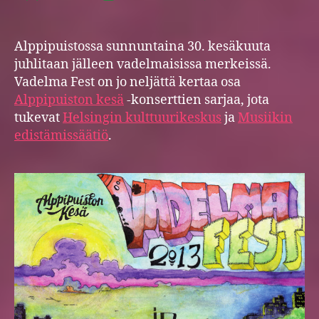
Vade
author
date
Fest
tulee
Alppipuistossa sunnuntaina 30. kesäkuuta
taas!
juhlitaan jälleen vadelmaisissa merkeissä.
Vadelma Fest on jo neljättä kertaa osa
Alppipuiston kesä
-konserttien sarjaa, jota
tukevat
Helsingin kulttuurikeskus
ja
Musiikin
edistämissäätiö
.