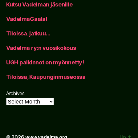
Kutsu Vadelman jäsenille
VadelmaGaala!
Tiloissa, jatkuu…
Vadelma ry:n vuosikokous
UGH palkinnot on myönnetty!
Tiloissa, Kaupunginmuseossa
Archives
© 2026
www.vadelma.org
Up
↑