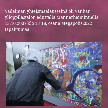
Vadelman yhteismaalausseinä oli Vanhan
ylioppilastalon edustalla Mannerheimintiellä
13.10.2007 klo 13-18, osana Megapolis2022 -
tapahtumaa.