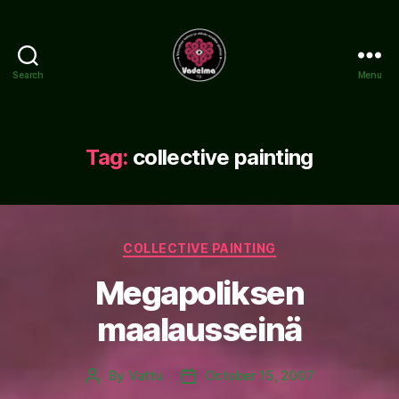
Search
Menu
www.vadelma.org
Tag:
collective painting
Categories
COLLECTIVE PAINTING
Megapoliksen
maalausseinä
By
Vattu
October 15, 2007
Post
Post
author
date