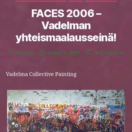
FACES 2006 –
Vadelman
yhteismaalausseinä!
on
By
Vattu
August 8, 2006
No Comments
Post
Post
FAC
author
date
200
–
Vadelma Collective Painting
Vad
yht