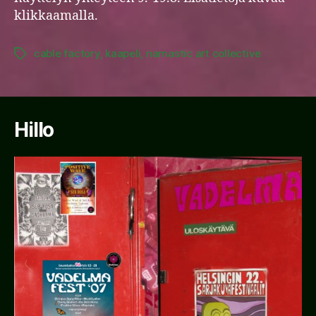
klikkaamalla.
cable factory
,
kaapeli
,
namastic art collective
Tags
Hillo