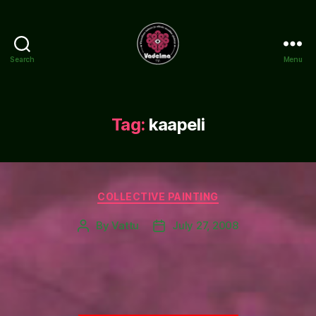
Search
Menu
www.vadelma.org
Tag:
kaapeli
Categories
COLLECTIVE PAINTING
By
Vattu
July 27, 2008
Post
Post
author
date