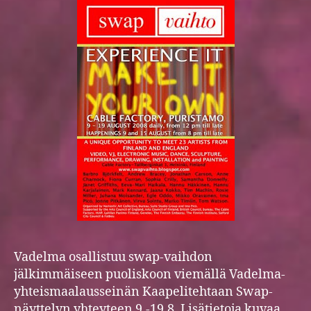
Vadelma osallistuu swap-vaihdon
jälkimmäiseen puoliskoon viemällä Vadelma-
yhteismaalausseinän Kaapelitehtaan Swap-
näyttelyn yhteyteen 9.-19.8. Lisätietoja kuvaa