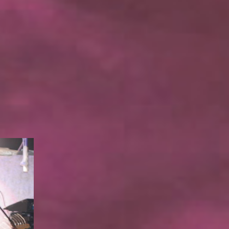
on
Kuvia
clubilta