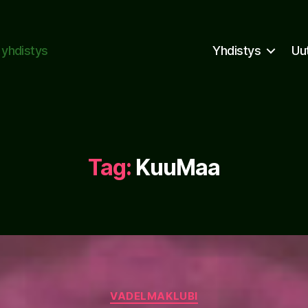
n yhdistys
Yhdistys
Uu
Tag:
KuuMaa
Categories
VADELMAKLUBI