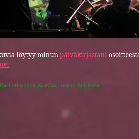
kuvia löytyy minun
päiväkirjastani
osoitteest
.net
The Lefthanded
,
KuuMaa
,
Luonne
,
Sub Rosa
Categories