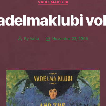
VADELMAKLUBI
adelmaklubi vol
By
Vattu
November 23, 2005
Post
Post
author
date