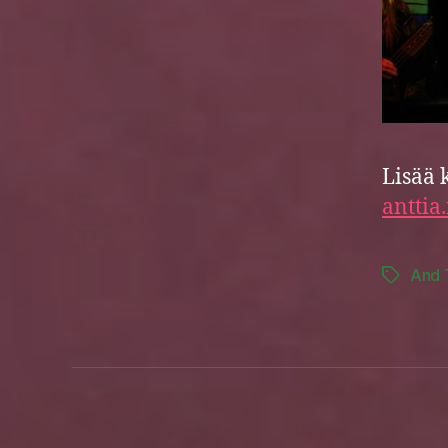
Lisää 
anttia
And 
Tags