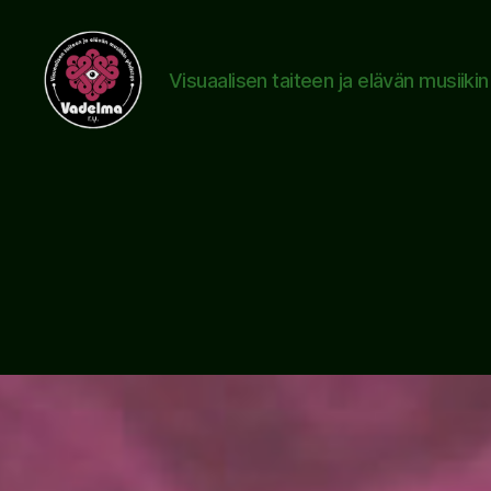
Visuaalisen taiteen ja elävän musiiki
www.vadelma.org