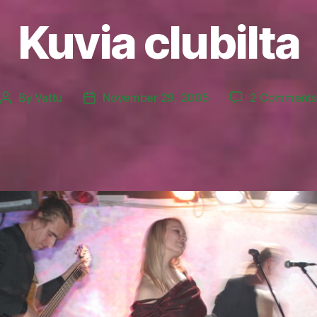
Kuvia clubilta
By
Vattu
November 29, 2005
2 Comments
Post
Post
author
date