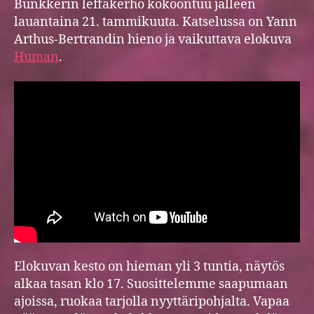
Bunkkerin leffakerho kokoontuu jälleen
lauantaina 21. tammikuuta. Katselussa on Yann
Arthus-Bertrandin hieno ja vaikuttava elokuva
Human
.
Elokuvan kesto on hieman yli 3 tuntia, näytös
alkaa tasan klo 17. Suosittelemme saapumaan
ajoissa, ruokaa tarjolla nyyttäripohjalta. Vapaa