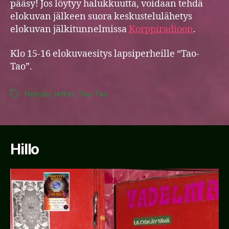
pääsy! Jos löytyy halukkuutta, voidaan tehdä
elokuvan jälkeen suora keskustelulähetys
elokuvan jälkitunnelmissa
Korppiradioon
.
Klo 15-16 elokuvaesitys lapsiperheille “Tao-
Tao”.
Human
,
leffat
,
Tao-Tao
Tags
Hillo