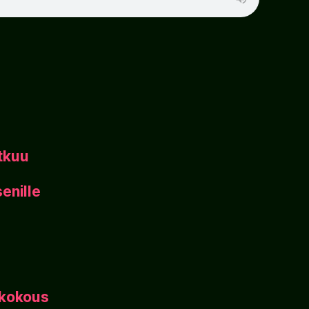
tkuu
enille
ikokous