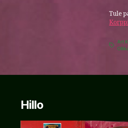
Tule p
Korppi
Art K
Tags
Ollik
Hillo