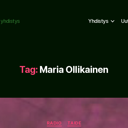
n yhdistys
Yhdistys
Uu
Tag:
Maria Ollikainen
Categories
RADIO
TAIDE