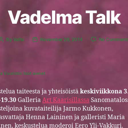
Vadelma Talk
By
Vattu
November 28, 2014
No Comment
Post
Post
author
date
na Vuoristo: Isot sienet
telua taiteesta ja yhteisöistä
keskiviikkona 3
-19.30
Galleria
Art Kaarisillassa
Sanomatalos
teljoina kuvataiteilija Jarmo Kukkonen,
asvattaja Henna Laininen ja galleristi Maria
inen, keskustelua moderoi Eero Yli-Vakkuri.