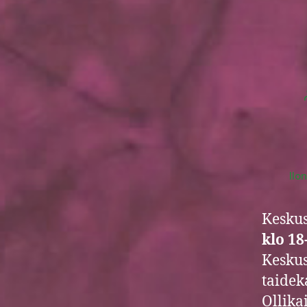
Ilo
Keskus
klo 18
Keskus
taidek
Ollika