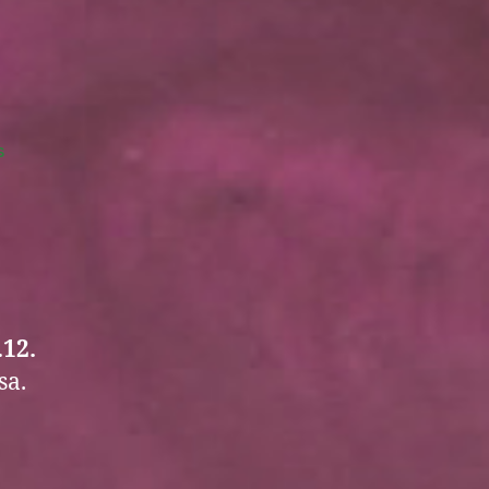
on
s
Vadelma
Talk
.12.
sa.