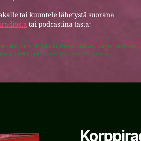
akalle tai kuuntele lähetystä suorana
radiosta
tai podcastina tästä:
aarisilta
,
Eero Yli-Vakkuri
,
Henna Laininen
,
Jarmo Kukkonen
,
ainen
,
media
,
radio
,
taide
,
VadelmaTalk
,
yhteisö
Korppira