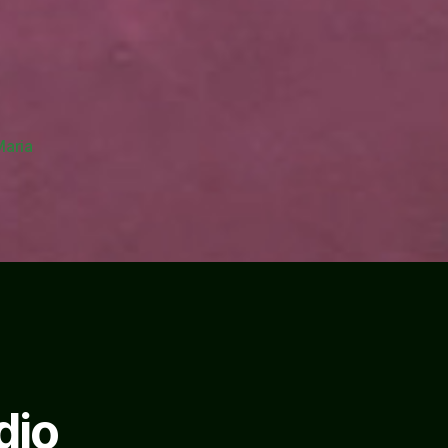
Maria
dio