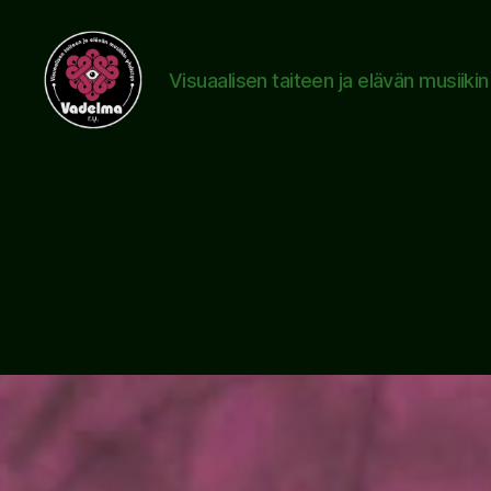
Visuaalisen taiteen ja elävän musiiki
www.vadelma.org