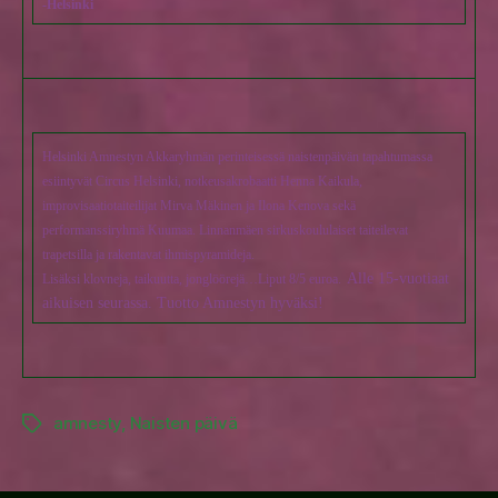
-Helsinki
Helsinki Amnestyn Akkaryhmän perinteisessä naistenpäivän tapahtumassa
esiintyvät Circus Helsinki, notkeusakrobaatti Henna Kaikula,
improvisaatiotaiteilijat Mirva Mäkinen ja Ilona Kenova sekä
performanssiryhmä Kuumaa. Linnanmäen sirkuskoululaiset taiteilevat
trapetsilla ja rakentavat ihmispyramideja.
Alle 15-vuotiaat
Lisäksi klovneja, taikuutta, jonglöörejä…Liput 8/5 euroa.
aikuisen seurassa.
Tuotto Amnestyn hyväksi!
amnesty
,
Naisten päivä
Tags