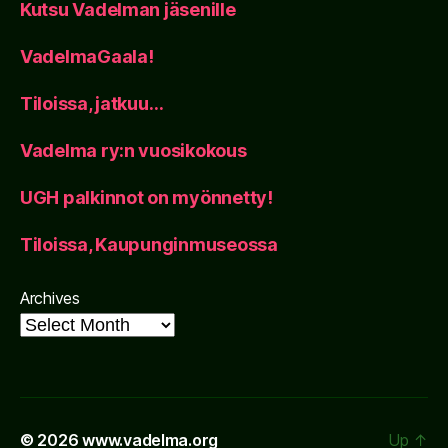
Kutsu Vadelman jäsenille
VadelmaGaala!
Tiloissa, jatkuu…
Vadelma ry:n vuosikokous
UGH palkinnot on myönnetty!
Tiloissa, Kaupunginmuseossa
Archives
© 2026
www.vadelma.org
Up
↑