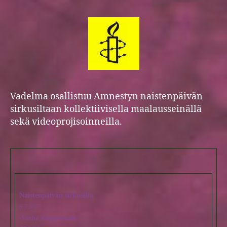
Vadelma osallistuu Amnestyn naistenpäivän
sirkusiltaan kollektiivisella maalausseinällä
sekä videoprojisoinneilla.
Naistenpäivän sirkusilta
8.3.2007
-Vanha Ylioppilastalo