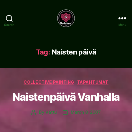
Search
Menu
www.vadelma.org
Tag:
Naisten päivä
Categories
COLLECTIVE PAINTING
TAPAHTUMAT
Naistenpäivä Vanhalla
By
Vattu
March 8, 2007
Post
Post
author
date