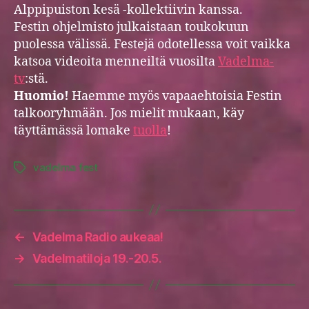
Alppipuiston kesä -kollektiivin kanssa.
Festin ohjelmisto julkaistaan toukokuun
puolessa välissä. Festejä odotellessa voit vaikka
katsoa videoita menneiltä vuosilta
Vadelma-
tv
:stä.
Huomio!
Haemme myös vapaaehtoisia Festin
talkooryhmään. Jos mielit mukaan, käy
täyttämässä lomake
tuolla
!
vadelma fest
Tags
←
Vadelma Radio aukeaa!
→
Vadelmatiloja 19.-20.5.