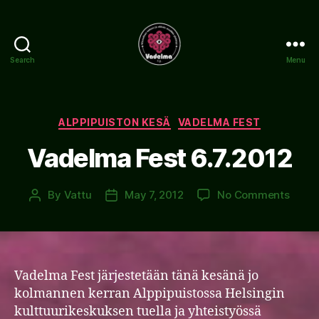
Search
Menu
www.vadelma.org
Categories
ALPPIPUISTON KESÄ
VADELMA FEST
Vadelma Fest 6.7.2012
on
By
Vattu
May 7, 2012
No Comments
Post
Post
Vade
author
date
Fest
6.7.2
Vadelma Fest järjestetään tänä kesänä jo
kolmannen kerran Alppipuistossa Helsingin
kulttuurikeskuksen tuella ja yhteistyössä