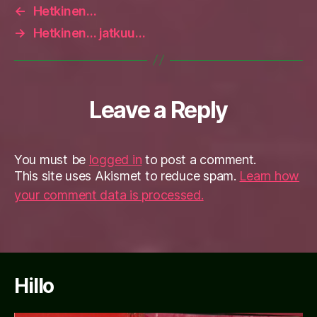
←
Hetkinen…
→
Hetkinen… jatkuu…
Leave a Reply
You must be
logged in
to post a comment.
This site uses Akismet to reduce spam.
Learn how
your comment data is processed.
Hillo