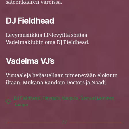
sateenkaaren väreissä.
DJ Fieldhead
Levymusiikkia LP-levyiltä soittaa
Vadelmaklubin oma DJ Fieldhead.
Vadelma VJ’s
Visuaaleja heijastellaan pimenevään elokuun
iltaan. Mukana Random Doctors ja Noadi.
DJ Fieldhead
,
Hirvitalo
,
Kuupulu
,
Samuel Leminen
,
Tags
Tampo