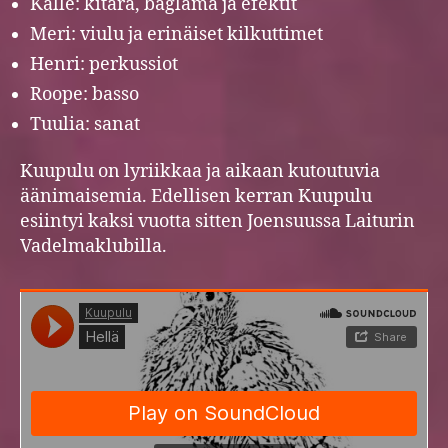
Kalle: kitara, baglama ja efektit
Meri: viulu ja erinäiset kilkuttimet
Henri: perkussiot
Roope: basso
Tuulia: sanat
Kuupulu on lyriikkaa ja aikaan kutoutuvia
äänimaisemia. Edellisen kerran Kuupulu
esiintyi kaksi vuotta sitten Joensuussa Laiturin
Vadelmaklubilla.