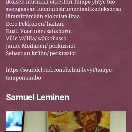
ikuisen musiikin orkesteri Tampo yhtye tuo
svengaavan luomuinstrumentaalikeitoksensa
lämmittämään elokuista iltaa.
Eero Pekkonen/ haitari
Kusti Vuorinen/ sähköurut
Ville Vallila/ sähkobasso
Janne Moilanen/ perkussiot
Sebastian krühn/ perkussiot
https://soundcloud.com/helmi-levyt/tampo-
tampomambo
Samuel Leminen