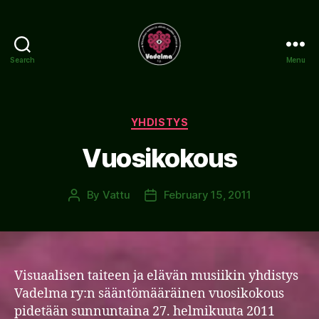
Search
Menu
www.vadelma.org
Categories
YHDISTYS
Vuosikokous
By
Vattu
February 15, 2011
Post
Post
author
date
Visuaalisen taiteen ja elävän musiikin yhdistys
Vadelma ry:n sääntömääräinen vuosikokous
pidetään sunnuntaina 27. helmikuuta 2011