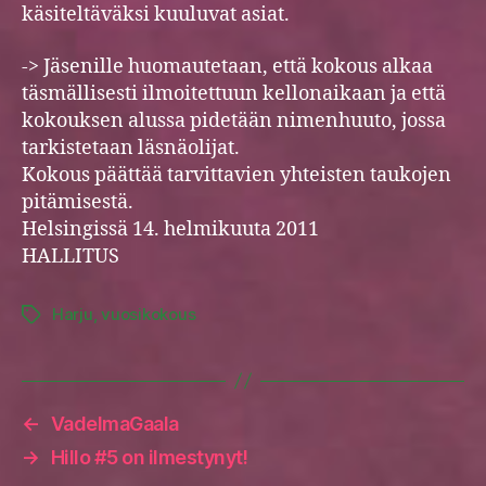
käsiteltäväksi kuuluvat asiat.
-> Jäsenille huomautetaan, että kokous alkaa
täsmällisesti ilmoitettuun kellonaikaan ja että
kokouksen alussa pidetään nimenhuuto, jossa
tarkistetaan läsnäolijat.
Kokous päättää tarvittavien yhteisten taukojen
pitämisestä.
Helsingissä 14. helmikuuta 2011
HALLITUS
Harju
,
vuosikokous
Tags
←
VadelmaGaala
→
Hillo #5 on ilmestynyt!