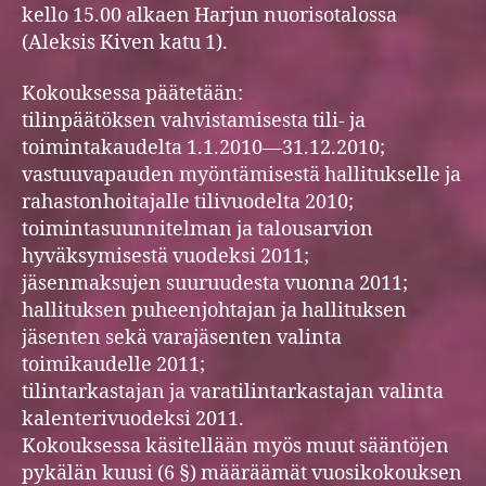
kello 15.00 alkaen Harjun nuorisotalossa
(Aleksis Kiven katu 1).
Kokouksessa päätetään:
tilinpäätöksen vahvistamisesta tili- ja
toimintakaudelta 1.1.2010—31.12.2010;
vastuuvapauden myöntämisestä hallitukselle ja
rahastonhoitajalle tilivuodelta 2010;
toimintasuunnitelman ja talousarvion
hyväksymisestä vuodeksi 2011;
jäsenmaksujen suuruudesta vuonna 2011;
hallituksen puheenjohtajan ja hallituksen
jäsenten sekä varajäsenten valinta
toimikaudelle 2011;
tilintarkastajan ja varatilintarkastajan valinta
kalenterivuodeksi 2011.
Kokouksessa käsitellään myös muut sääntöjen
pykälän kuusi (6 §) määräämät vuosikokouksen