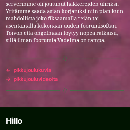
serverimme oli joutunut hakkereiden uhriksi.
Yritämme saada asian korjatuksi niin pian kuin
mahdollista joko fiksaamalla reiän tai
asentamalla kokonaan uuden foorumisoftan.
Toivon että ongelmaan löytyy nopea ratkaisu,
sillä ilman foorumia Vadelma on rampa.
←
pikkujoulukuvia
→
pikkujouluvideoita
Hillo