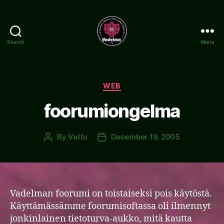
Search
Menu
www.vadelma.org
Categories
WEB
foorumiongelma
By
Vattu
December 19, 2005
Post
Post
author
date
Vadelman foorumi on toistaiseksi pois käytöstä.
Käyttämässämme foorumisoftassa oli ilmennyt
jonkinlainen tietoturva-aukko, mitä kautta