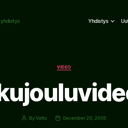
n yhdistys
Yhdistys
Uu
Categories
VIDEO
kujouluvide
By
Vattu
December 20, 2005
Post
Post
author
date