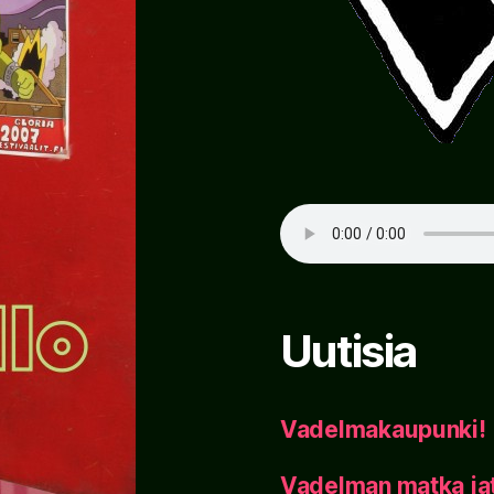
Uutisia
Vadelmakaupunki!
Vadelman matka ja