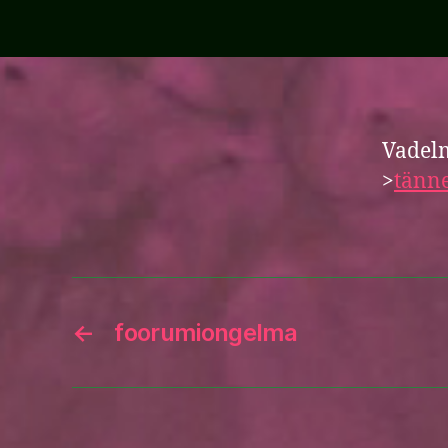
Vadelm
>
tänn
←
foorumiongelma