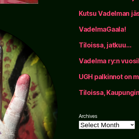
Kutsu Vadelman jäs
VadelmaGaala!
Tiloissa, jatkuu…
Vadelma ry:n vuos
UGH palkinnot on m
Tiloissa, Kaupung
Archives