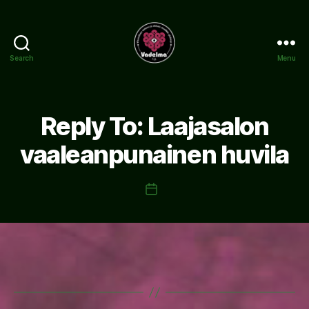
Search
Menu
www.vadelma.org
Reply To: Laajasalon
vaaleanpunainen huvila
Post
date