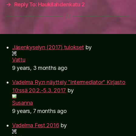
→
Reply To: Haukilahdenkatu 2
Jäsenkyselyn (2017) tulokset
by
Vattu
9 years, 3 months ago
Vadelma Ry:n näyttely "Intermediator" Kirjasto
10:ssä 20.2.-5.3. 2017
by
Susanna
9 years, 7 months ago
Vadelma Fest 2016
by