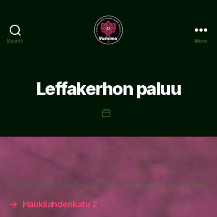
Search
Menu
www.vadelma.org
Leffakerhon paluu
Post
date
→
Haukilahdenkatu 2