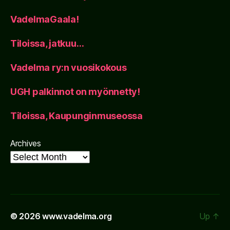
VadelmaGaala!
Tiloissa, jatkuu…
Vadelma ry:n vuosikokous
UGH palkinnot on myönnetty!
Tiloissa, Kaupunginmuseossa
Archives
© 2026
www.vadelma.org
Up
↑