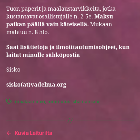
Tuon paperit ja maalaustarvikkeita, jotka
kustantavat osallistujalle n. 2-5e.
Maksu
paikan päällä vain käteisellä.
Mukaan
mahtuu n. 8 hlö.
Saat lisätietoja ja ilmoittautumisohjeet, kun
laitat minulle sähköpostia
Sisko
sisko(at)vadelma.org
maalaaminen
,
rummutus
,
shamanismi
Tags
←
Kuvia Laiturilta