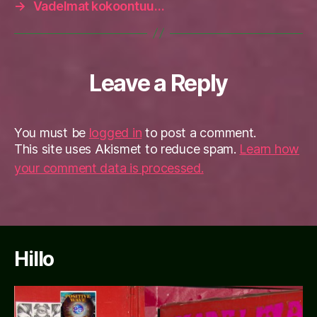
→
Vadelmat kokoontuu…
Leave a Reply
You must be
logged in
to post a comment.
This site uses Akismet to reduce spam.
Learn how
your comment data is processed.
Hillo