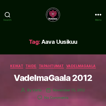
Search
Menu
www.vadelma.org
Tag:
Aava Uusikuu
Categories
KEIKAT
TAIDE
TAPAHTUMAT
VADELMAGAALA
VadelmaGaala 2012
By
Vattu
November 15, 2012
Post
Post
author
date
on
No Comments
VadelmaGaala