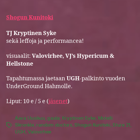
Shogun Kunitoki
TJ Kryptinen Syke
sekä leffoja ja performancea!
visuaalit:
Valovirhee, VJ’s Hypericum &
Hellstone
Tapahtumassa jaetaan
UGH
-palkinto vuoden
UnderGround Hahmolle.
Liput: 10 e / 5 e (
jäsenet
)
Aava Uusikuu
,
gaala
,
Kryptinen Syke
,
Motelli
Skronkle
,
random doctors
,
Shogun Kunitoki
,
Sture 21
,
Tags
UGH
,
Valovirhee