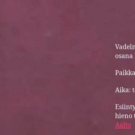
Vadelm
osana 
Paikk
Aika: t
Esiint
hieno 
Aalto