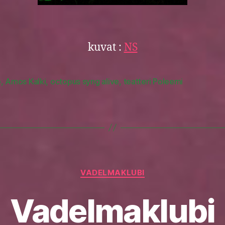
kuvat :
NS
o
,
Amos Kalki
,
octopus syng alive
,
teatteri Poleemi
Categories
VADELMAKLUBI
Vadelmaklubi