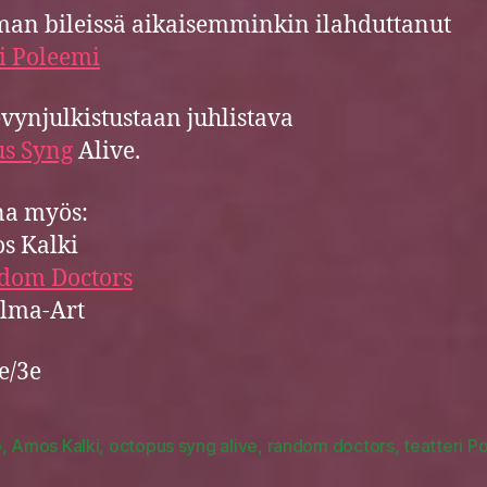
an bileissä aikaisemminkin ilahduttanut
ri Poleemi
evynjulkistustaan juhlistava
us Syng
Alive.
a myös:
s Kalki
dom Doctors
elma-Art
6e/3e
o
,
Amos Kalki
,
octopus syng alive
,
random doctors
,
teatteri P