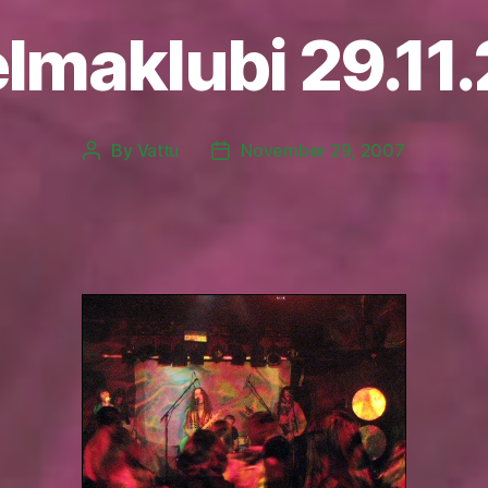
lmaklubi 29.11
By
Vattu
November 29, 2007
Post
Post
author
date