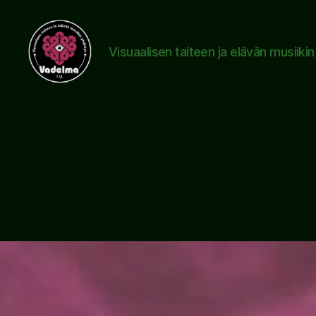
Visuaalisen taiteen ja elävän musiiki
www.vadelma.org