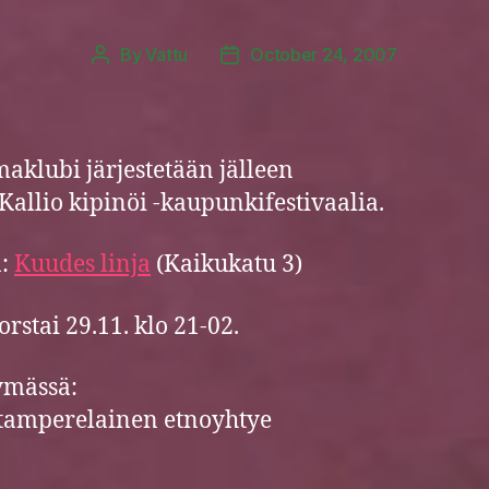
By
Vattu
October 24, 2007
Post
Post
author
date
aklubi järjestetään jälleen
Kallio kipinöi -kaupunkifestivaalia.
a:
Kuudes linja
(Kaikukatu 3)
orstai 29.11. klo 21-02.
ymässä:
tamperelainen etnoyhtye