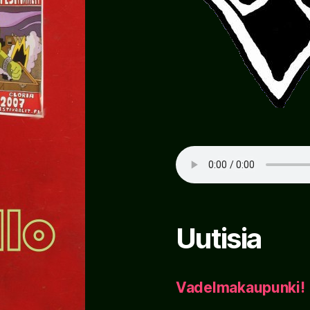
Uutisia
Vadelmakaupunki!