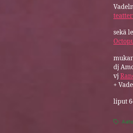
Vadelm
teatte
sekä l
Octop
mukan
dj Amo
vj
Ran
+ Vad
liput 
Aalt
Tags