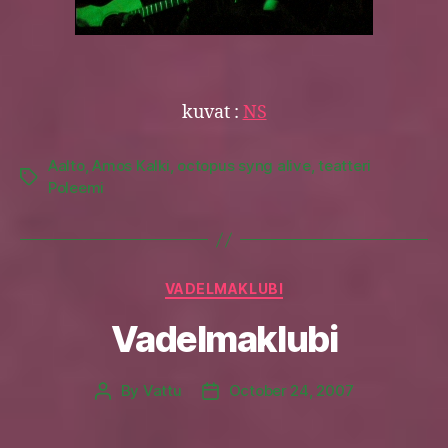
kuvat :
NS
Aalto
,
Amos Kalki
,
octopus syng alive
,
teatteri
Tags
Poleemi
Categories
VADELMAKLUBI
Vadelmaklubi
By
Vattu
October 24, 2007
Post
Post
author
date