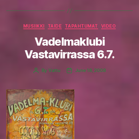
Categories
MUSIIKKI
TAIDE
TAPAHTUMAT
VIDEO
Vadelmaklubi
Vastavirrassa 6.7.
By
Vattu
June 18, 2008
Post
Post
author
date