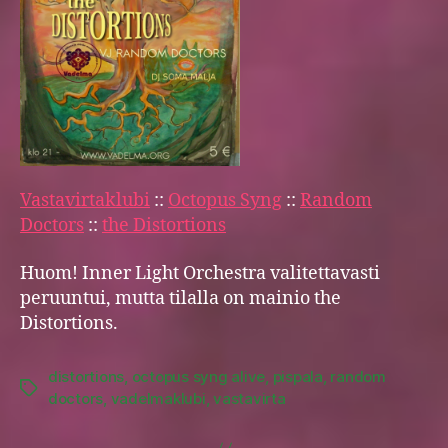
Vastavirtaklubi
::
Octopus Syng
::
Random
Doctors
::
the Distortions
Huom! Inner Light Orchestra valitettavasti
peruuntui, mutta tilalla on mainio the
Distortions.
distortions
,
octopus syng alive
,
pispala
,
random
Tags
doctors
,
vadelmaklubi
,
vastavirta