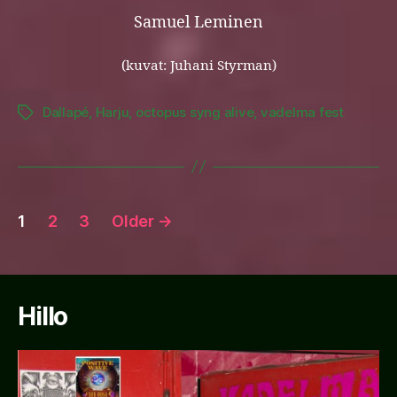
Samuel Leminen
(kuvat: Juhani Styrman)
Dallapé
,
Harju
,
octopus syng alive
,
vadelma fest
Tags
Posts
1
2
3
Older
→
pagination
Hillo