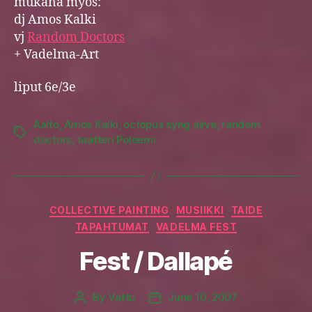
mukana myös:
dj Amos Kalki
vj
Random Doctors
+ Vadelma-Art
liput 6e/3e
Aalto
,
Amos Kalki
,
octopus syng alive
,
random
Tags
doctors
,
teatteri Poleemi
Categories
COLLECTIVE PAINTING
MUSIIKKI
TAIDE
TAPAHTUMAT
VADELMA FEST
Fest / Dallapé
By
Vattu
June 10, 2007
Post
Post