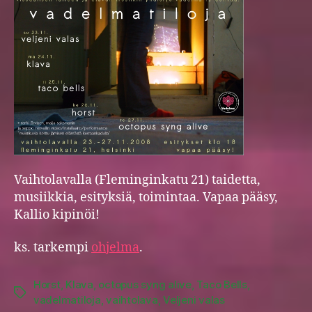
Vaihtolavalla (Fleminginkatu 21) taidetta,
musiikkia, esityksiä, toimintaa. Vapaa pääsy,
Kallio kipinöi!
ks. tarkempi
ohjelma
.
Horst
,
Klava
,
octopus syng alive
,
Taco Bells
,
Tags
vadelmatiloja
,
vaihtolava
,
Veljeni valas