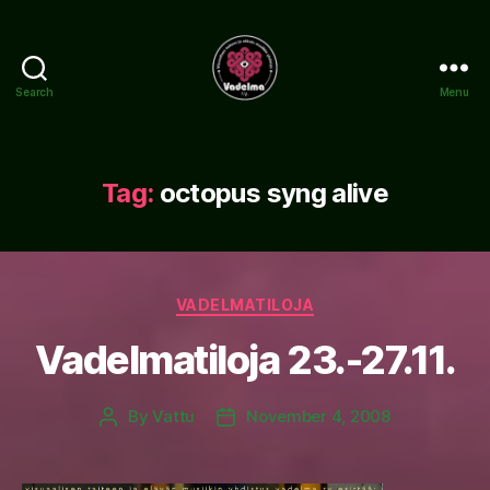
Search
Menu
www.vadelma.org
Tag:
octopus syng alive
Categories
VADELMATILOJA
Vadelmatiloja 23.-27.11.
By
Vattu
November 4, 2008
Post
Post
author
date