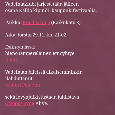
Vadelmaklubi järjestetään jälleen
osana Kallio kipinöi -kaupunkifestivaalia.
Paikka:
Kuudes linja
(Kaikukatu 3)
Aika: torstai 29.11. klo 21-02.
Esiintymässä:
hieno tamperelainen etnoyhtye
Aalto
Vadelman bileissä aikaisemminkin
ilahduttanut
teatteri Poleemi
sekä levynjulkistustaan juhlistava
Octopus Syng
Alive.