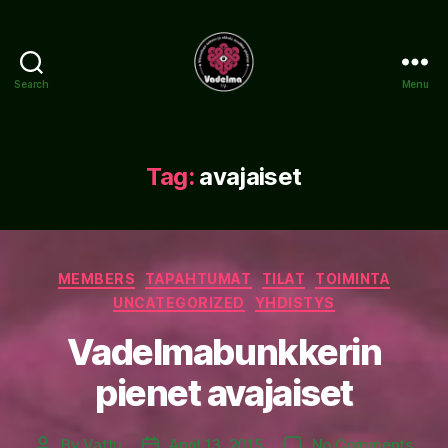
Search
Menu
www.vadelma.org
Tag:
avajaiset
Categories
MEMBERS
TAPAHTUMAT
TILAT
TOIMINTA
UNCATEGORIZED
YHDISTYS
Vadelmabunkkerin
pienet avajaiset
on
By
Vattu
April 13, 2015
No Comments
Post
Post