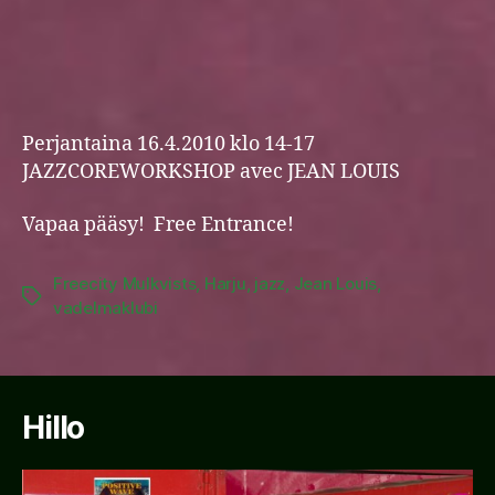
Perjantaina 16.4.2010 klo 14-17
JAZZCOREWORKSHOP avec JEAN LOUIS
Vapaa pääsy! Free Entrance!
Freecity Mulkvists
,
Harju
,
jazz
,
Jean Louis
,
Tags
vadelmaklubi
Hillo