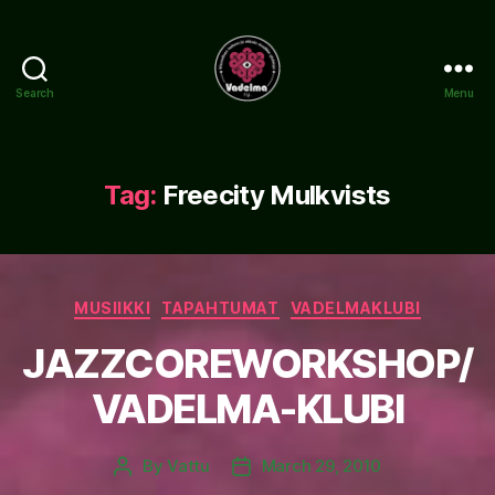
Search
Menu
www.vadelma.org
Tag:
Freecity Mulkvists
Categories
MUSIIKKI
TAPAHTUMAT
VADELMAKLUBI
JAZZCOREWORKSHOP/
VADELMA-KLUBI
By
Vattu
March 29, 2010
Post
Post
author
date