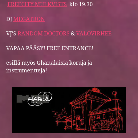
FREECITY MULKVISTS
klo 19.30
DJ
MEGATRON
VJ’S
RANDOM DOCTORS
&
VALOVIRHEE
VAPAA PÄÄSY! FREE ENTRANCE!
esillä myös Ghanalaisia koruja ja
instrumentteja!