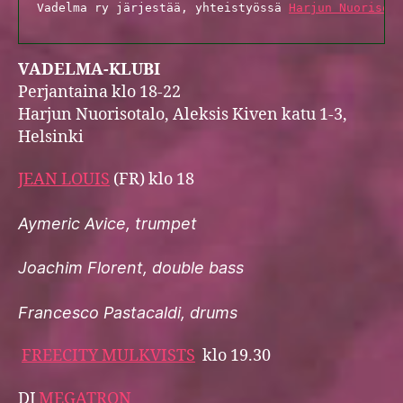
Vadelma ry järjestää, yhteistyössä 
Harjun Nuorisot
VADELMA-KLUBI
Perjantaina klo 18-22
Harjun Nuorisotalo, Aleksis Kiven katu 1-3,
Helsinki
JEAN LOUIS
(FR) klo 18
Aymeric Avice, trumpet
Joachim Florent, double bass
Francesco Pastacaldi, drums
FREECITY MULKVISTS
klo 19.30
DJ
MEGATRON