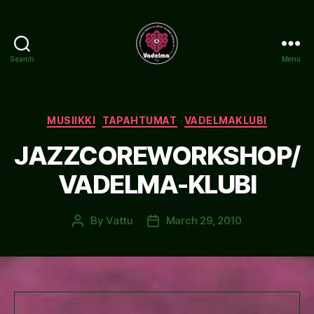
Search
Menu
www.vadelma.org
Categories
MUSIIKKI
TAPAHTUMAT
VADELMAKLUBI
JAZZCOREWORKSHOP/
VADELMA-KLUBI
By
Vattu
March 29, 2010
Post
Post
author
date