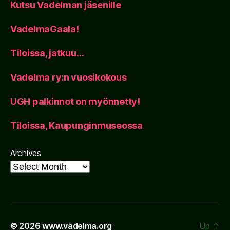
Kutsu Vadelman jäsenille
VadelmaGaala!
Tiloissa, jatkuu…
Vadelma ry:n vuosikokous
UGH palkinnot on myönnetty!
Tiloissa, Kaupunginmuseossa
Archives
© 2026
www.vadelma.org
Up
↑