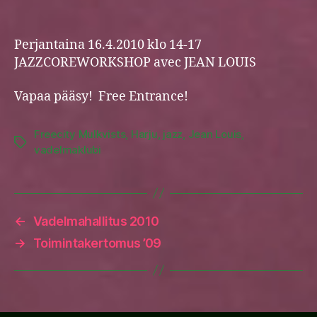
Perjantaina 16.4.2010 klo 14-17
JAZZCOREWORKSHOP avec JEAN LOUIS
Vapaa pääsy! Free Entrance!
Freecity Mulkvists
,
Harju
,
jazz
,
Jean Louis
,
Tags
vadelmaklubi
←
Vadelmahallitus 2010
→
Toimintakertomus ’09