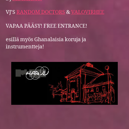
VJ’S
RANDOM DOCTORS
&
VALOVIRHEE
VAPAA PÄÄSY! FREE ENTRANCE!
esillä myös Ghanalaisia koruja ja
instrumentteja!