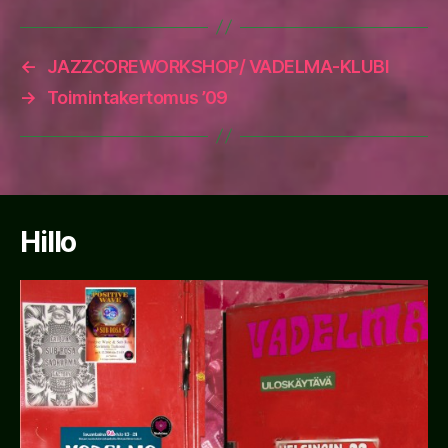
←
JAZZCOREWORKSHOP/ VADELMA-KLUBI
→
Toimintakertomus ’09
Hillo