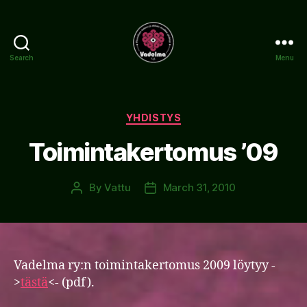
Search
Menu
www.vadelma.org
Categories
YHDISTYS
Toimintakertomus ’09
By
Vattu
March 31, 2010
Post
Post
author
date
Vadelma ry:n toimintakertomus 2009 löytyy -
>
tästä
<- (pdf).