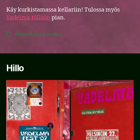
Käy kurkistamassa kellariin! Tulossa myös
Vadelma-töllöön
pian.
Kellarielämää
,
lönkka
Tags
Hillo