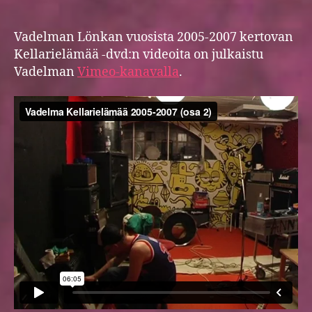
Kel
author
date
Vadelman Lönkan vuosista 2005-2007 kertovan
Kellarielämää -dvd:n videoita on julkaistu
Vadelman
Vimeo-kanavalla
.