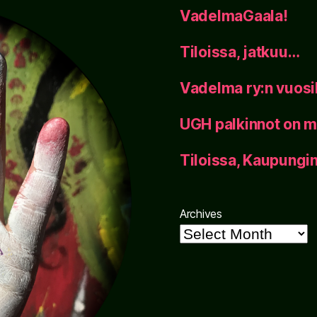
VadelmaGaala!
Tiloissa, jatkuu…
Vadelma ry:n vuos
UGH palkinnot on m
Tiloissa, Kaupung
Archives