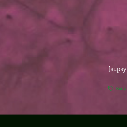
[supsys
Kuup
Tags