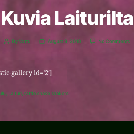
Kuvia Laiturilta
o
By
Vattu
August 8, 2018
No Comments
Post
Post
K
author
date
La
tic-gallery id=’2′]
ulu
,
Laituri
,
rattle snake shakers