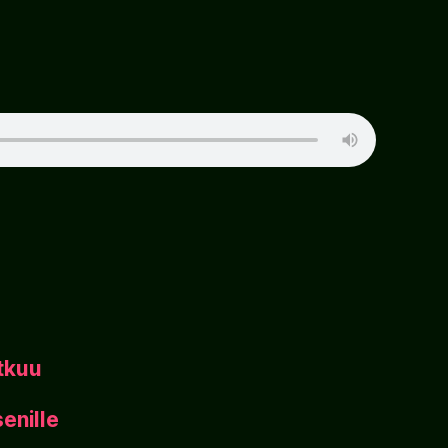
tkuu
enille