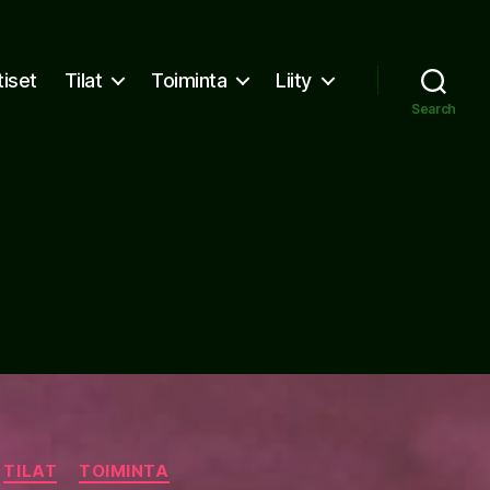
tiset
Tilat
Toiminta
Liity
Search
TILAT
TOIMINTA