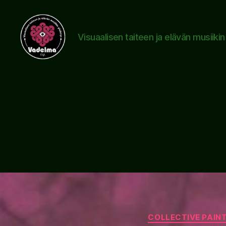
Visuaalisen taiteen ja elävän musiiki
www.vadelma.org
COLLECTIVE PAIN