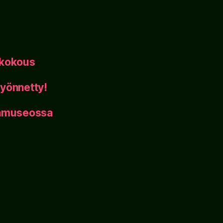
ikokous
yönnetty!
inmuseossa