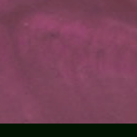
n
uvia
iturilta