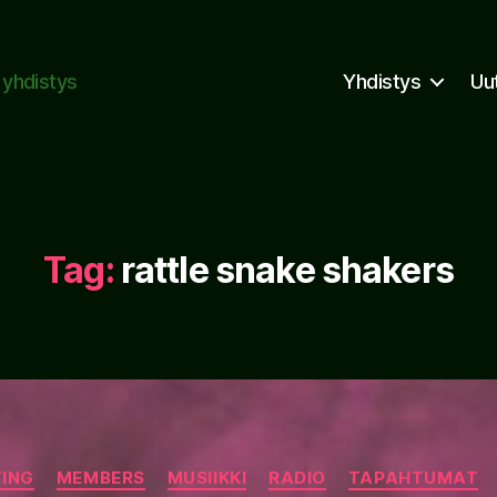
n yhdistys
Yhdistys
Uu
Tag:
rattle snake shakers
Categories
TING
MEMBERS
MUSIIKKI
RADIO
TAPAHTUMAT