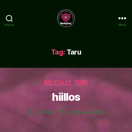
Search
Menu
www.vadelma.org
Tag:
Taru
Categories
NÄYTTELYT
TAIDE
hiillos
By
Vattu
October 26, 2006
Post
Post
author
date