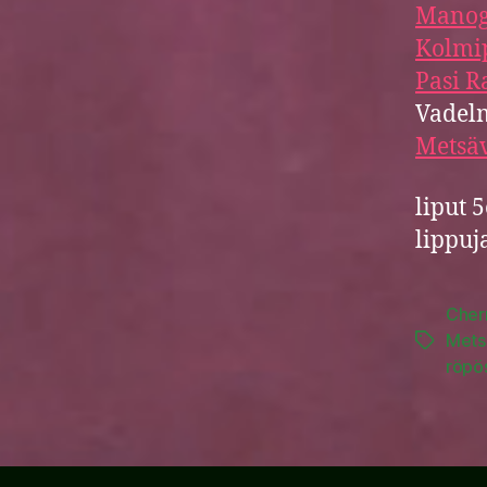
Manog
Kolmip
Pasi R
Vadel
Metsäv
liput 
lippuj
Cher
Mets
Tags
röpö