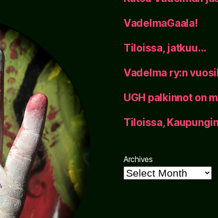
VadelmaGaala!
Tiloissa, jatkuu…
Vadelma ry:n vuos
UGH palkinnot on m
Tiloissa, Kaupung
Archives