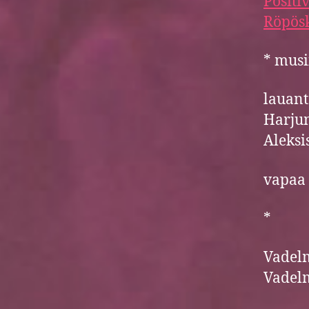
Positi
Röpös
* musi
lauant
Harjun
Aleksi
vapaa 
*
Vadelm
Vadelm