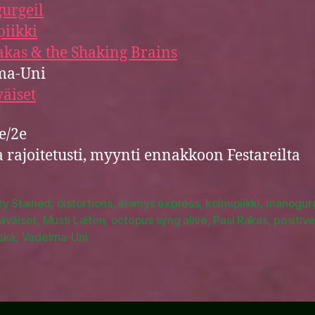
urgeil
iikki
akas & the Shaking Brains
ma-Uni
äiset
5e/2e
a rajoitetusti, myynti ennakkoon Festareilta
ry Stained
,
distortions
,
elämys express
,
kolmipiikki
,
manogurg
äväiset
,
Musti Laiton
,
octopus syng alive
,
Pasi Rakas
,
positiv
skä
,
Vadelma-Uni