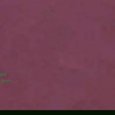
eil
,
e wave
,