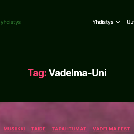
n yhdistys
Yhdistys
Uu
Tag:
Vadelma-Uni
Categories
MUSIIKKI
TAIDE
TAPAHTUMAT
VADELMA FEST