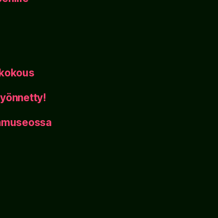
ikokous
yönnetty!
inmuseossa