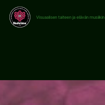
Visuaalisen taiteen ja elävän musiiki
www.vadelma.org