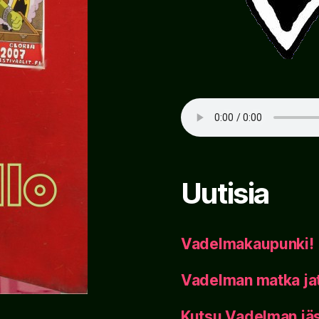
Uutisia
Vadelmakaupunki!
Vadelman matka ja
Kutsu Vadelman jäs