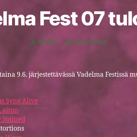
lma Fest 07 tul
By
Vattu
May 28, 2007
Post
Post
author
date
aina 9.6. järjestettävässä Vadelma Festissä 
s Syng Alive
Laiton
 Stained
stortions