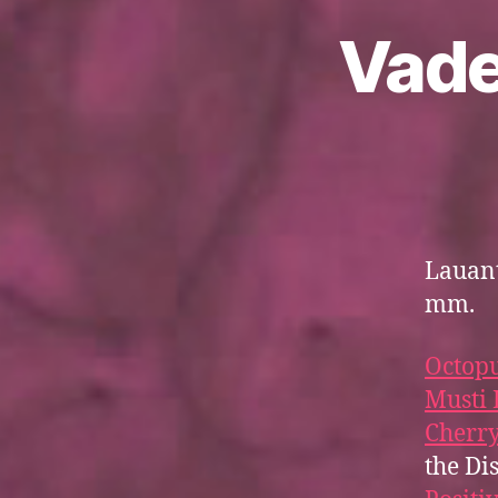
Vade
Lauant
mm.
Octopu
Musti 
Cherry
the Di