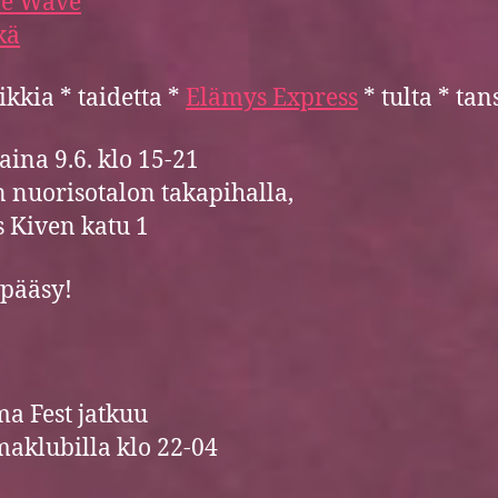
ve Wave
kä
ikkia * taidetta *
Elämys Express
* tulta * tan
aina 9.6. klo 15-21
 nuorisotalon takapihalla,
s Kiven katu 1
pääsy!
a Fest jatkuu
aklubilla klo 22-04