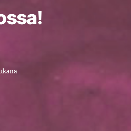
ossa!
mukana