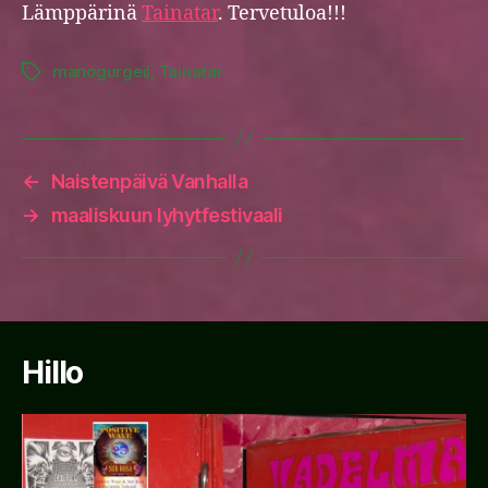
Lämppärinä
Tainatar
. Tervetuloa!!!
manogurgeil
,
Tainatar
Tags
←
Naistenpäivä Vanhalla
→
maaliskuun lyhytfestivaali
Hillo