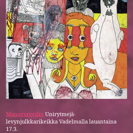
Manogurgeilin
Unirytmejä-
levynjulkkarikeikka Vadelmalla lauantaina
17.3.