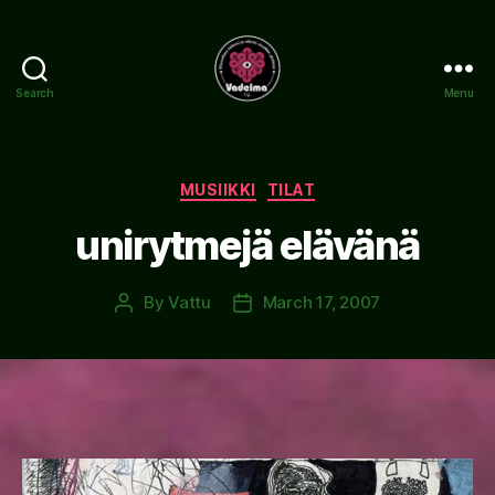
Search
Menu
www.vadelma.org
Categories
MUSIIKKI
TILAT
unirytmejä elävänä
By
Vattu
March 17, 2007
Post
Post
author
date