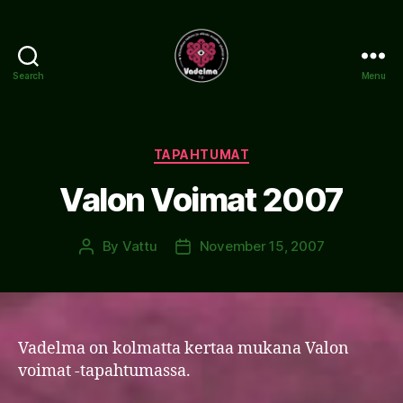
Search
Menu
www.vadelma.org
Categories
TAPAHTUMAT
Valon Voimat 2007
By
Vattu
November 15, 2007
Post
Post
author
date
Vadelma on kolmatta kertaa mukana Valon
voimat -tapahtumassa.