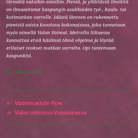
törmätä outoihin asioihin. Pieniä, ja yllättäviä ilmiöitä
on ilmaantunut kaupungin asukkaiden työ-, koulu- tai
kotimatkan varrelle. Idästä länteen on rakennettu
pienistä osista koostuva kokonaisuus, joka tunnetaan
myös nimellä Valon Voimat. Metrolla liikuessa
kannattaa etsiä käsiinsä tämä ohjelma ja löytää
erilaiset teokset matkan varrelta. Opi tuntemaan
kaupunkisi.
Valon voimat
Tags
←
Vadelmaklubi-flyer
→
Valon voimissa Vuosaaressa