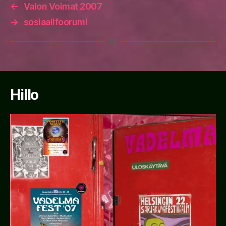
←
Valon Voimat 2007
→
sosiaalifoorumi
Hillo