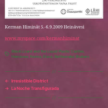
Kerman Himinät 5.-6.9.2009 Heinävesi
www.myspace.com/kermanhiminat
Black Lizard and the Liquid Plastic Castles
,
Tags
Heinävesi
,
Kerma
,
Klava
,
Rattlesnake Shakers
←
Irresistible District
→
La Noche Transfigurada