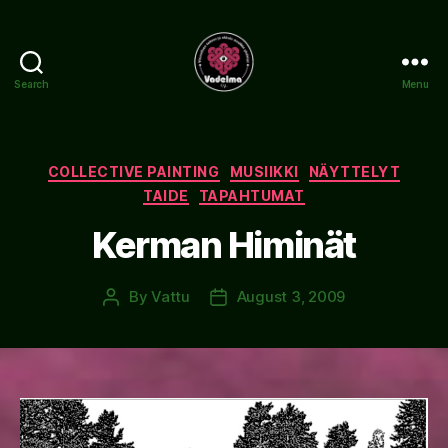
Search
Menu
www.vadelma.org
Categories
COLLECTIVE PAINTING
MUSIIKKI
NÄYTTELYT
TAIDE
TAPAHTUMAT
Kerman Himinät
By
Vattu
August 3, 2009
Post
Post
author
date